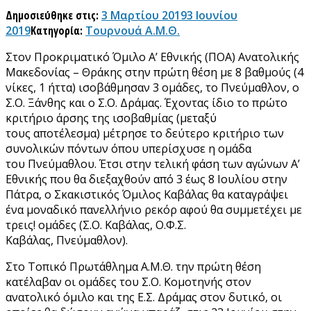
Δημοσιεύθηκε στις:
3 Μαρτίου 2019
3 Ιουνίου
2019
Κατηγορία:
Τουρνουά Α.Μ.Θ.
Στον Προκριματικό Όμιλο Α’ Εθνικής (ΠΟΑ) Ανατολικής
Μακεδονίας – Θράκης στην πρώτη θέση με 8 βαθμούς (4
νίκες, 1 ήττα) ισοβάθμησαν 3 ομάδες, το Πνεύμαθλον, ο
Σ.Ο. Ξάνθης και ο Σ.Ο. Δράμας. Έχοντας ίδιο το πρώτο
κριτήριο άρσης της ισοβαθμίας (μεταξύ
τους αποτέλεσμα) μέτρησε το δεύτερο κριτήριο των
συνολικών πόντων όπου υπερίσχυσε η ομάδα
του Πνεύμαθλου. Έτσι στην τελική φάση των αγώνων Α’
Εθνικής που θα διεξαχθούν από 3 έως 8 Ιουλίου στην
Πάτρα, ο Σκακιστικός Όμιλος Καβάλας θα καταγράψει
ένα μοναδικό πανελλήνιο ρεκόρ αφού θα συμμετέχει με
τρεις! ομάδες (Σ.Ο. Καβάλας, Ο.Φ.Σ.
Καβάλας, Πνεύμαθλον).
Στο Τοπικό Πρωτάθλημα Α.Μ.Θ. την πρώτη θέση
κατέλαβαν οι ομάδες του Σ.Ο. Κομοτηνής στον
ανατολικό όμιλο και της Ε.Σ. Δράμας στον δυτικό, οι