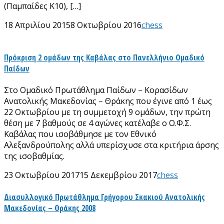
(Παμπαίδες Κ10), […]
18 Απριλίου 2015
8 Οκτωβρίου 2016
chess
Πρόκριση 2 ομάδων της Καβάλας στο Πανελλήνιο Ομαδικό
Παίδων
Στο Ομαδικό Πρωτάθλημα Παίδων – Κορασίδων
Ανατολικής Μακεδονίας – Θράκης που έγινε από 1 έως
22 Οκτωβρίου με τη συμμετοχή 9 ομάδων, την πρώτη
θέση με 7 βαθμούς σε 4 αγώνες κατέλαβε ο Ο.Φ.Σ.
Καβάλας που ισοβάθμησε με τον Εθνικό
Αλεξανδρούπολης αλλά υπερίσχυσε στα κριτήρια άρσης
της ισοβαθμίας.
23 Οκτωβρίου 2017
15 Δεκεμβρίου 2017
chess
Διασυλλογικό Πρωτάθλημα Γρήγορου Σκακιού Ανατολικής
Μακεδονίας – Θράκης 2008