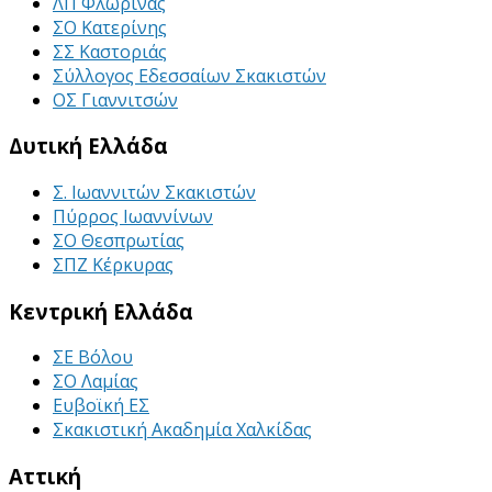
ΛΠ Φλώρινας
ΣΟ Κατερίνης
ΣΣ Καστοριάς
Σύλλογος Εδεσσαίων Σκακιστών
ΟΣ Γιαννιτσών
Δυτική Ελλάδα
Σ. Ιωαννιτών Σκακιστών
Πύρρος Ιωαννίνων
ΣΟ Θεσπρωτίας
ΣΠΖ Κέρκυρας
Κεντρική Ελλάδα
ΣΕ Βόλου
ΣΟ Λαμίας
Ευβοϊκή ΕΣ
Σκακιστική Ακαδημία Χαλκίδας
Αττική