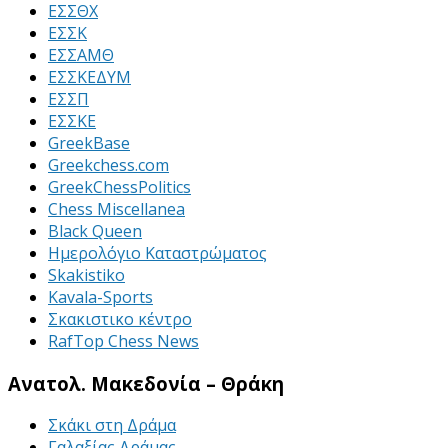
ΕΣΣΘΧ
ΕΣΣΚ
ΕΣΣΑΜΘ
ΕΣΣΚΕΔΥΜ
ΕΣΣΠ
ΕΣΣΚΕ
GreekBase
Greekchess.com
GreekChessPolitics
Chess Miscellanea
Black Queen
Ημερολόγιο Καταστρώματος
Skakistiko
Kavala-Sports
Σκακιστικο κέντρο
RafTop Chess News
Ανατολ. Μακεδονία – Θράκη
Σκάκι στη Δράμα
Γαλαξίας Δράμας