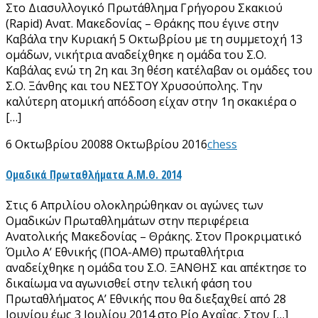
Στο Διασυλλογικό Πρωτάθλημα Γρήγορου Σκακιού
(Rapid) Ανατ. Μακεδονίας – Θράκης που έγινε στην
Καβάλα την Κυριακή 5 Οκτωβρίου με τη συμμετοχή 13
ομάδων, νικήτρια αναδείχθηκε η ομάδα του Σ.Ο.
Καβάλας ενώ τη 2η και 3η θέση κατέλαβαν οι ομάδες του
Σ.Ο. Ξάνθης και του ΝΕΣΤΟΥ Χρυσούπολης. Την
καλύτερη ατομική απόδοση είχαν στην 1η σκακιέρα ο
[…]
6 Οκτωβρίου 2008
8 Οκτωβρίου 2016
chess
Ομαδικά Πρωταθλήματα Α.Μ.Θ. 2014
Στις 6 Απριλίου ολοκληρώθηκαν οι αγώνες των
Ομαδικών Πρωταθλημάτων στην περιφέρεια
Ανατολικής Μακεδονίας – Θράκης. Στον Προκριματικό
Όμιλο Α’ Εθνικής (ΠΟΑ-ΑΜΘ) πρωταθλήτρια
αναδείχθηκε η ομάδα του Σ.Ο. ΞΑΝΘΗΣ και απέκτησε το
δικαίωμα να αγωνισθεί στην τελική φάση του
Πρωταθλήματος Α’ Εθνικής που θα διεξαχθεί από 28
Ιουνίου έως 3 Ιουλίου 2014 στο Ρίο Αχαΐας. Στον […]