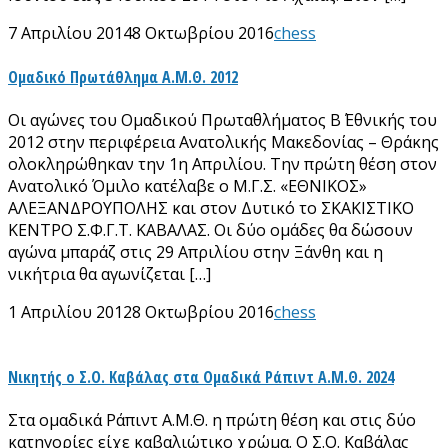
7 Απριλίου 2014
8 Οκτωβρίου 2016
chess
Ομαδικό Πρωτάθλημα Α.Μ.Θ. 2012
Οι αγώνες του Ομαδικού Πρωταθλήματος Β΄ Εθνικής του
2012 στην περιφέρεια Ανατολικής Μακεδονίας – Θράκης
ολοκληρώθηκαν την 1η Απριλίου. Την πρώτη θέση στον
Ανατολικό Όμιλο κατέλαβε ο Μ.Γ.Σ. «ΕΘΝΙΚΟΣ»
ΑΛΕΞΑΝΔΡΟΥΠΟΛΗΣ και στον Δυτικό το ΣΚΑΚΙΣΤΙΚΟ
ΚΕΝΤΡΟ Σ.Φ.Γ.Τ. ΚΑΒΑΛΑΣ. Οι δύο ομάδες θα δώσουν
αγώνα μπαράζ στις 29 Απριλίου στην Ξάνθη και η
νικήτρια θα αγωνίζεται […]
1 Απριλίου 2012
8 Οκτωβρίου 2016
chess
Νικητής ο Σ.Ο. Καβάλας στα Ομαδικά Ράπιντ Α.Μ.Θ. 2024
Στα ομαδικά Ράπιντ Α.Μ.Θ. η πρώτη θέση και στις δύο
κατηγορίες είχε καβαλιώτικο χρώμα. Ο Σ.Ο. Καβάλας