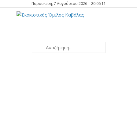
Παρασκευή, 7 Αυγούστου 2026 | 20:06:12
Kavala
2026
Open International
Tournament
th
th
27
July - 4
August