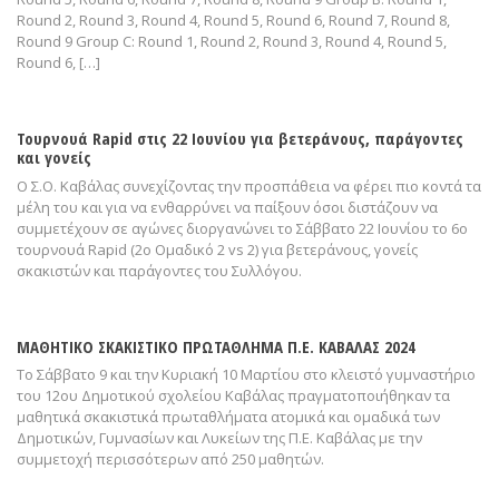
Round 2, Round 3, Round 4, Round 5, Round 6, Round 7, Round 8,
Round 9 Group C: Round 1, Round 2, Round 3, Round 4, Round 5,
Round 6, […]
Τουρνουά Rapid στις 22 Ιουνίου για βετεράνους, παράγοντες
και γονείς
Ο Σ.Ο. Καβάλας συνεχίζοντας την προσπάθεια να φέρει πιο κοντά τα
μέλη του και για να ενθαρρύνει να παίξουν όσοι διστάζουν να
συμμετέχουν σε αγώνες διοργανώνει το Σάββατο 22 Ιουνίου το 6ο
τουρνουά Rapid (2ο Ομαδικό 2 vs 2) για βετεράνους, γονείς
σκακιστών και παράγοντες του Συλλόγου.
ΜΑΘΗΤΙΚΟ ΣΚΑΚΙΣΤΙΚΟ ΠΡΩΤΑΘΛΗΜΑ Π.Ε. ΚΑΒΑΛΑΣ 2024
Το Σάββατο 9 και την Κυριακή 10 Μαρτίου στο κλειστό γυμναστήριο
του 12ου Δημοτικού σχολείου Καβάλας πραγματοποιήθηκαν τα
μαθητικά σκακιστικά πρωταθλήματα ατομικά και ομαδικά των
Δημοτικών, Γυμνασίων και Λυκείων της Π.Ε. Καβάλας με την
συμμετοχή περισσότερων από 250 μαθητών.​