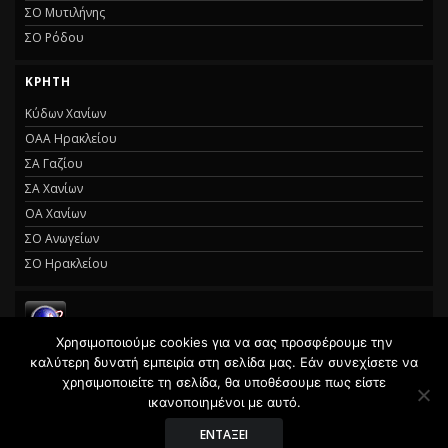
ΣΟ Μυτιλήνης
ΣΟ Ρόδου
ΚΡΉΤΗ
Κύδων Χανίων
ΟΑΑ Ηρακλείου
ΣΑ Γαζίου
ΣΑ Χανίων
ΟΑ Χανίων
ΣΟ Ανωγείων
ΣΟ Ηρακλείου
Χρησιμοποιούμε cookies για να σας προσφέρουμε την
καλύτερη δυνατή εμπειρία στη σελίδα μας. Εάν συνεχίσετε να
© 2021 Σκακιστικός Όμιλος Καβάλας · Με την επιφύλαξη κάθε νόμιμου
χρησιμοποιείτε τη σελίδα, θα υποθέσουμε πως είστε
δικαιώματος.
ικανοποιημένοι με αυτό.
δημιουργία & φιλοξενία της ιστοσελίδας by
manbiz isp
ΕΝΤΆΞΕΙ