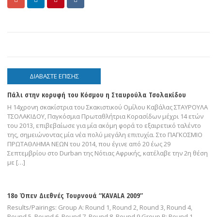
ΔΙΑΒΆΣΤΕ ΕΠΊΣΗΣ
Πάλι στην κορυφή του Κόσμου η Σταυρούλα Τσολακίδου
Η 14χρονη σκακίστρια του Σκακιστικού Ομίλου Καβάλας ΣΤΑΥΡΟΥΛΑ
ΤΣΟΛΑΚΙΔΟΥ, Παγκόσμια Πρωταθλήτρια Κορασίδων μέχρι 14 ετών
του 2013, επιβεβαίωσε για μία ακόμη φορά το εξαιρετικό ταλέντο
της, σημειώνοντας μία νέα πολύ μεγάλη επιτυχία. Στο ΠΑΓΚΟΣΜΙΟ
ΠΡΩΤΑΘΛΗΜΑ ΝΕΩΝ του 2014, που έγινε από 20 έως 29
Σεπτεμβρίου στο Durban της Νότιας Αφρικής, κατέλαβε την 2η θέση
με […]
18ο Όπεν Διεθνές Τουρνουά “KAVALA 2009”
Results/Pairings: Group A: Round 1, Round 2, Round 3, Round 4,
Round 5, Round 6, Round 7, Round 8, Round 9 Group B: Round 1,