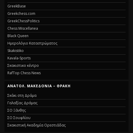
GreekBase
Greekchess.com
GreekChessPolitics
Chess Miscellanea
Black Queen
Ημερολόγιο Καταστρώματος
Skakistiko
Kavala-Sports
Σκακιστικο κέντρο
RafTop Chess News
ΑΝΑΤΟΛ. ΜΑΚΕΔΟΝΊΑ – ΘΡΆΚΗ
Σκάκι στη Δράμα
Γαλαξίας Δράμας
ΣΟ Ξάνθης
ΣΟ Σουφλίου
Σκακιστική Ακαδημία Ορεστιάδας