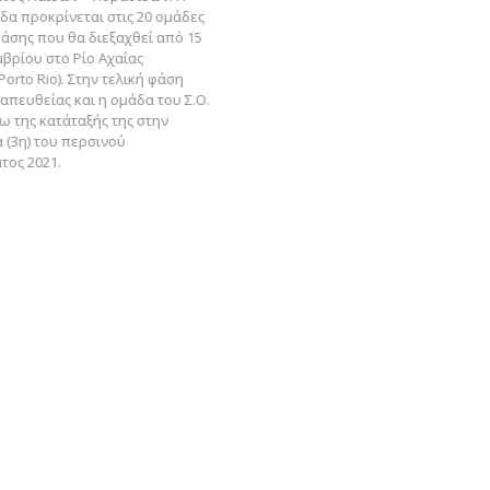
δα προκρίνεται στις 20 ομάδες
φάσης που θα διεξαχθεί από 15
βρίου στο Ρίο Αχαΐας
Porto Rio). Στην τελική φάση
απευθείας και η ομάδα του Σ.Ο.
ω της κατάταξής της στην
 (3η) του περσινού
ος 2021.