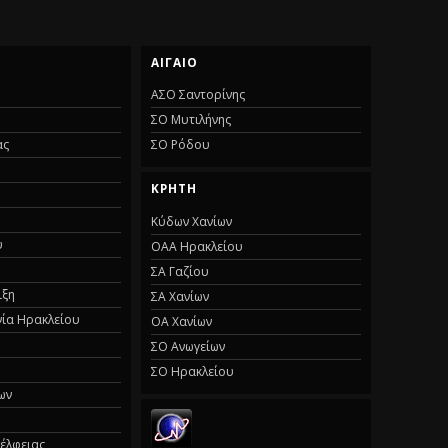
ΑΙΓΑΙΟ
ΑΣΟ Σαντορίνης
ΣΟ Μυτιλήνης
ας
ΣΟ Ρόδου
ΚΡΗΤΗ
Κύδων Χανίων
υ
ΟΑΑ Ηρακλείου
ΣΑ Γαζίου
ιξη
ΣΑ Χανίων
νία Ηρακλείου
ΟΑ Χανίων
ΣΟ Ανωγείων
ΣΟ Ηρακλείου
ων
έλφειας