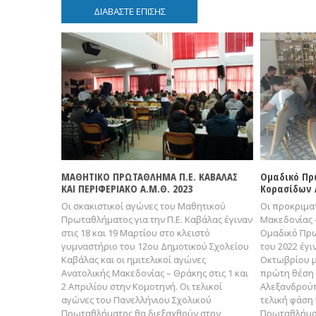
ΔΙΑΒΑΣΤΕ ΕΠΙΣΗΣ
ΡΑΠΙΝΤ Κ14
ΜΑΘΗΤΙΚΟ ΠΡΩΤΑΘΛΗΜΑ Π.Ε. ΚΑΒΑΛΑΣ
Ομαδικό Πρ
ΛΑΣ
ΚΑΙ ΠΕΡΙΦΕΡΙΑΚΟ Α.Μ.Θ. 2023
Κορασίδων Α
βρίου σε μία
Οι σκακιστικοί αγώνες του Μαθητικού
Οι προκριμα
έγιναν οι
Πρωταθλήματος για την Π.Ε. Καβάλας έγιναν
Μακεδονίας 
ΣΣΑΜΘ τόσο
στις 18 και 19 Μαρτίου στο κλειστό
Ομαδικό Πρ
αι στην
γυμναστήριο του 12ου Δημοτικού Σχολείου
του 2022 έγιν
Καβάλας και οι ημιτελικοί αγώνες
Οκτωβρίου μ
Ανατολικής Μακεδονίας – Θράκης στις 1 και
πρώτη θέση 
2 Απριλίου στην Κομοτηνή. Οι τελικοί
Αλεξανδρούπ
αγώνες του Πανελλήνιου Σχολικού
τελική φάση
Πρωταθλήματος θα διεξαχθούν στον
Πρωταθλήματ