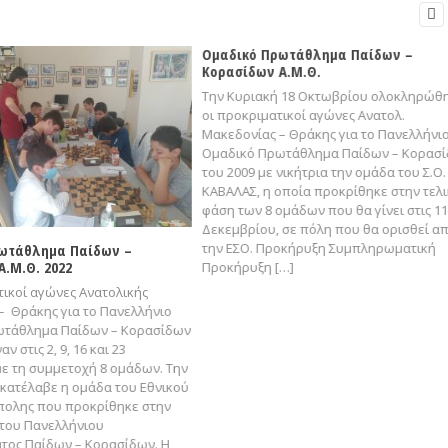

Ομαδικό Πρωτάθλημα Παίδων –
Κορασίδων Α.Μ.Θ.
Την Κυριακή 18 Οκτωβρίου ολοκληρώθ
οι προκριματικοί αγώνες Ανατολ.
Μακεδονίας – Θράκης για το Πανελλήνι
Ομαδικό Πρωτάθλημα Παίδων – Κορασ
του 2009 με νικήτρια την ομάδα του Σ.Ο.
ΚΑΒΑΛΑΣ, η οποία προκρίθηκε στην τελ
φάση των 8 ομάδων που θα γίνει στις 11
Δεκεμβρίου, σε πόλη που θα ορισθεί α
την ΕΣΟ. Προκήρυξη Συμπληρωματική
ωτάθλημα Παίδων –
.Μ.Θ. 2022
Προκήρυξη […]
τικοί αγώνες Ανατολικής
– Θράκης για το Πανελλήνιο
ωτάθλημα Παίδων – Κορασίδων
αν στις 2, 9, 16 και 23
ε τη συμμετοχή 8 ομάδων. Την
κατέλαβε η ομάδα του Εθνικού
ολης που προκρίθηκε στην
 του Πανελλήνιου
ος Παίδων – Κορασίδων. Η