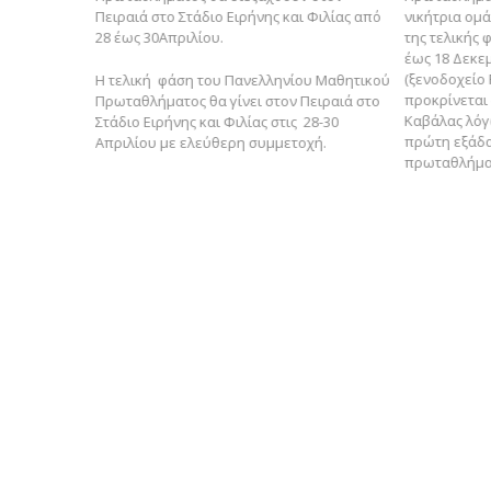
Πειραιά στο Στάδιο Ειρήνης και Φιλίας από
νικήτρια ομά
28 έως 30Απριλίου.
της τελικής 
έως 18 Δεκεμ
(ξενοδοχείο 
Η τελική φάση του Πανελληνίου Μαθητικού
προκρίνεται 
Πρωταθλήματος θα γίνει στον Πειραιά στο
Καβάλας λόγ
Στάδιο Ειρήνης και Φιλίας στις 28-30
πρώτη εξάδα
Απριλίου με ελεύθερη συμμετοχή.
πρωταθλήματ