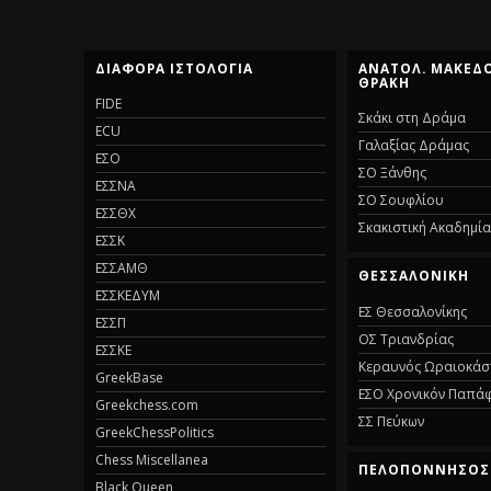
ΔΙΑΦΟΡΑ ΙΣΤΟΛΟΓΙΑ
ΑΝΑΤΟΛ. ΜΑΚΕΔΟ
ΘΡΑΚΗ
FIDE
Σκάκι στη Δράμα
ECU
Γαλαξίας Δράμας
ΕΣΟ
ΣΟ Ξάνθης
ΕΣΣΝΑ
ΣΟ Σουφλίου
ΕΣΣΘΧ
Σκακιστική Ακαδημί
ΕΣΣΚ
ΕΣΣΑΜΘ
ΘΕΣΣΑΛΟΝΙΚΗ
ΕΣΣΚΕΔΥΜ
ΕΣ Θεσσαλονίκης
ΕΣΣΠ
ΟΣ Τριανδρίας
ΕΣΣΚΕ
Κεραυνός Ωραιοκά
GreekBase
ΕΣΟ Χρονικόν Παπά
Greekchess.com
ΣΣ Πεύκων
GreekChessPolitics
Chess Miscellanea
ΠΕΛΟΠΟΝΝΗΣΟΣ
Black Queen