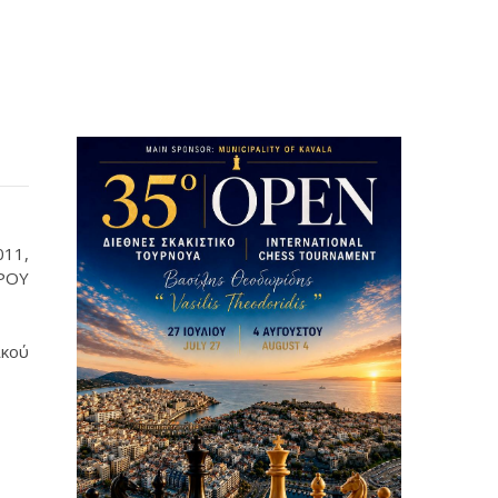
011,
ΤΡΟΥ
ικού