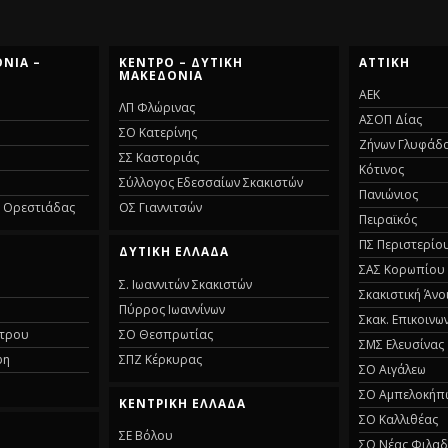
ΝΙΑ –
ΚΕΝΤΡΟ – ΔΥΤΙΚΗ
ΑΤΤΙΚΗ
ΜΑΚΕΔΟΝΙΑ
ΑΕΚ
ΛΠ Φλώρινας
ΑΣΟΠ Δίας
ΣΟ Κατερίνης
Ζήνων Γλυφάδ
ΣΣ Καστοριάς
Κότινος
Σύλλογος Εδεσσαίων Σκακιστών
Πανιώνιος
α Ορεστιάδας
ΟΣ Γιαννιτσών
Πειραϊκός
ΠΣ Περιστερίο
ΔΥΤΙΚΗ ΕΛΛΑΔΑ
ΣΑΣ Κορωπίου
Σ. Ιωαννιτών Σκακιστών
Σκακιστική Άνο
Πύρρος Ιωαννίνων
Σκακ. Επικοινω
στρου
ΣΟ Θεσπρωτίας
ΣΜΣ Ελευσίνας
φη
ΣΠΖ Κέρκυρας
ΣΟ Αιγάλεω
ΣΟ Αμπελοκήπ
ΚΕΝΤΡΙΚΗ ΕΛΛΑΔΑ
ΣΟ Καλλιθέας
ΣΕ Βόλου
ΣΟ Νέας Φιλαδ