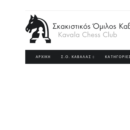
ΑΡΧΙΚΗ
Σ.Ο. ΚΑΒΑΛΑΣ
ΚΑΤΗΓΟΡΙΕ
Kavala
Open Internationa
th
th
27
July - 4
August