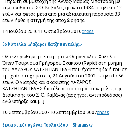
Η πρώτη συμμετοχή της Άννας-Μαρίας Μπότσαρη με
την ομάδα του Σ.Ο. Καβάλας ήταν το 1984 σε ηλικία 12
ετών και φέτος μετά από μια αδιάλειπτη παρουσία 33
ετών ήρθε η στιγμή της αποχώρησης.
14 Ιουλίου 2016
11 Οκτωβρίου 2016
chess
6ο Κύπελλο «Λάζαρος Χατζηπαντελής»
Ολοκληρώθηκε με νικητή τον Οσμάνογλου Χαλήλ το
Όπεν Tουρνουά Γρήγορου Σκακιού (Rapid) στη μνήμη
του ΛΑΖΑΡΟΥ ΧΑΤΖΗΠΑΝΤΕΛΗ που έχασε τη ζωή του σε
τροχαίο ατύχημα στις 21 Αυγούστου 2002 σε ηλικία 56
ετών. Ο γιατρός και σκακιστής ΛΑΖΑΡΟΣ
ΧΑΤΖΗΠΑΝΤΕΛΗΣ διετέλεσε επί σειρά ετών μέλος της
Διοίκησης του Σ. Ο. Καβάλας (αρχηγός, αντιπρόεδρος)
ενώ υπήρξε και […]
10 Σεπτεμβρίου 2007
10 Σεπτεμβρίου 2007
chess
Σκακιστικός αγώνας Τσολακίδου – Sharansky