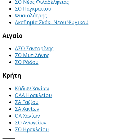
ΣΟ Νέας Φιλαδέλφειας
ΣΟ Παγκρατίου
Φυσιολάτρης
Ακαδημία Σκάκι Νέου Ψυχικού
Αιγαίο
ΑΣΟ Σαντορίνης
ΣΟ Μυτιλήνης
ΣΟ Ρόδου
Κρήτη
Κύδων Χανίων
ΟΑΑ Ηρακλείου
ΣΑ Γαζίου
ΣΑ Χανίων
ΟΑ Χανίων
ΣΟ Ανωγείων
ΣΟ Ηρακλείου