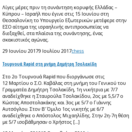
Λίγες μέρες πριν τη συνάντηση κορυφής Ελλάδας –
Κύπρου – Ισραήλ που έγινε στις 15 Ιουνίου στη
Θεσσαλονίκη το Υπουργείο Εξωτερικών μετέφερε στην
ΕΣΟ αίτημα της ισραηλινής αντιπροσωπείας να
διεξαχθεί, στα πλαίσια της συνάντησης, ένας
σκακιστικός αγώνας.
29 Ιουνίου 2017
9 Ιουλίου 2017
chess
Τουρνουά Rapid στη μνήμη Δημήτρη Τσολακίδη
Στο 2ο Tουρνουά Rapid που διοργάνωσε στις
12 Μαρτίου ο Σ.Ο. Καβάλας στη μνήμη του Γενικού του
Γραμματέα Δημήτρη Τσολακίδη, 1η νικήτρια με 7/7
αναδείχθηκε η Σταυρούλα Τσολακίδου, 2ος με 5,5/7 ο
Κώστας Αποστολακάκης και 3ος με 5/7 ο Γιάννης
Αυτσόγλου. Στον Β’ Όμιλο 1ος νικητής με 6/7
αναδείχθηκε ο Απόστολος Μιχαηλίδης. Στην 2η-7η θέση
με 5/7 ισοβάθμησαν ο Χρήστος […]