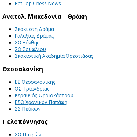
RafTop Chess News
Ανατολ. Μακεδονία – Θράκη
Σκάκι στη Δράμα
Γαλαξίας Δράμας
ΣΟ Ξάνθης
ΣΟ Σουφλίου
Σκακιστική Ακαδημία Ορεστιάδας
Θεσσαλονίκη
ΕΣ Θεσσαλονίκης
ΟΣ Τριανδρίας
Κεραυνός Ωραιοκάστρου
ΕΣΟ Χρονικόν Παπάφη
ΣΣ Πεύκων
Πελοπόννησος
ΣΟ Πατρών