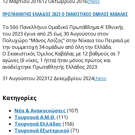
12 Μαρτίου 2016
12 Οκτωβρίου 2016
chess
ΠΡΩΤΑΘΛΗΤΗΣ ΕΛΛΑΔΟΣ 2023 Ο ΣΚΑΚΙΣΤΙΚΟΣ ΟΜΙΛΟΣ ΚΑΒΑΛΑΣ
Το 50ό Πανελλήνιο Ομαδικό Πρωτάθλημα Α’ Εθνικής
του 2023 έγινε από 25 έως 30 Αυγούστου στον
Πολυχώρο “Μάνος Λοίζος” στην Νίκαια του Πειραιά με
την συμμετοχή 34 ομάδων από όλη την Ελλάδα.
Ο Σκακιστικός Όμιλος Καβάλας με 12 βαθμούς σε 7
αγώνες (6 νίκες, 1 ήττα) ήταν μόνος πρώτος και
αναδείχτηκε Πρωταθλητής Ελλάδος 2023.
31 Αυγούστου 2023
12 Δεκεμβρίου 2024
chess
Kατηγορίες
Νέα & Ανακοινώσεις
(107)
Τουρνουά Α.Μ.Θ.
(111)
Τουρνουά Ελλάδας
(156)
Τουρνουά Εξωτερικού
(71)