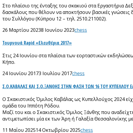
Στο πλαίσιο της ένταξης του σκακιού στα Εργαστήρια Δ
δασκάλους που θέλουν να αποκτήσουν βασικές γνώσεις δ
του Συλλόγου (Κύπρου 12 – τηλ. 2510.211002).
26 Μαρτίου 2023
8 Ιουνίου 2023
chess
Τουρνουά Rapid «Ελευθέρια 2017»
Στις 24 Ιουνίου στα πλαίσια των εορταστικών εκδηλώσε
Κήπο.
24 Ιουνίου 2017
3 Ιουλίου 2017
chess
Σ.Ο.ΚΑΒΑΛΑΣ ΚΑΙ Σ.Ο.ΞΑΝΘΗΣ ΣΤΗΝ ΦΑΣΗ ΤΩΝ 16 ΤΟΥ ΚΥΠΕΛΛΟΥ Ε
Ο Σκακιστικός Όμιλος Καβάλας ως Κυπελλούχος 2024 είχ
ομάδα του Ιππότη Ρόδου.
Μαζί του και ο Σκακιστικός Όμιλος Ξάνθης που αναδείχτ
αντιμετωπίσει μία εκ των Άρη ή Γαλαξία Θεσσαλονίκης μ
11 Μαΐου 2025
14 Οκτωβρίου 2025
chess