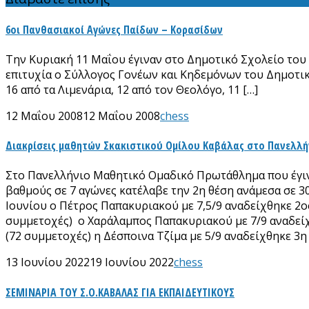
6οι Πανθασιακοί Αγώνες Παίδων – Κορασίδων
Την Κυριακή 11 Μαΐου έγιναν στο Δημοτικό Σχολείο του
επιτυχία ο Σύλλογος Γονέων και Κηδεμόνων του Δημοτικ
16 από τα Λιμενάρια, 12 από τον Θεολόγο, 11 […]
12 Μαΐου 2008
12 Μαΐου 2008
chess
Διακρίσεις μαθητών Σκακιστικού Ομίλου Καβάλας στο Πανελλ
Στο Πανελλήνιο Μαθητικό Ομαδικό Πρωτάθλημα που έγινε 
βαθμούς σε 7 αγώνες κατέλαβε την 2η θέση ανάμεσα σε 3
Ιουνίου ο Πέτρος Παπακυριακού με 7,5/9 αναδείχθηκε 2ο
συμμετοχές) ο Χαράλαμπος Παπακυριακού με 7/9 αναδείχ
(72 συμμετοχές) η Δέσποινα Τζίμα με 5/9 αναδείχθηκε 3η
13 Ιουνίου 2022
19 Ιουνίου 2022
chess
ΣΕΜΙΝΑΡΙΑ ΤΟΥ Σ.Ο.ΚΑΒΑΛΑΣ ΓΙΑ ΕΚΠΑΙΔΕΥΤΙΚΟΥΣ