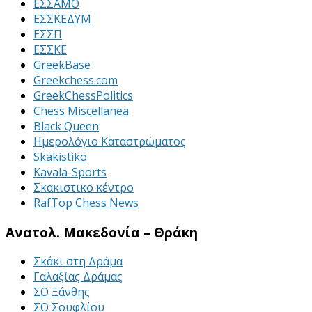
ΕΣΣΑΜΘ
ΕΣΣΚΕΔΥΜ
ΕΣΣΠ
ΕΣΣΚΕ
GreekBase
Greekchess.com
GreekChessPolitics
Chess Miscellanea
Black Queen
Ημερολόγιο Καταστρώματος
Skakistiko
Kavala-Sports
Σκακιστικο κέντρο
RafTop Chess News
Ανατολ. Μακεδονία – Θράκη
Σκάκι στη Δράμα
Γαλαξίας Δράμας
ΣΟ Ξάνθης
ΣΟ Σουφλίου