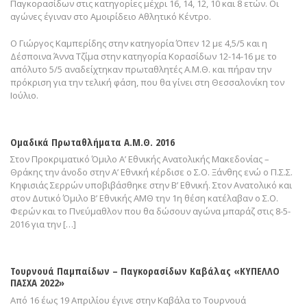
Παγκορασίδων στις κατηγορίες μέχρι 16, 14, 12, 10 και 8 ετών. Οι
αγώνες έγιναν στο Αμοιρίδειο Αθλητικό Κέντρο.
Ο Γιώργος Καμπερίδης στην κατηγορία Όπεν 12 με 4,5/5 και η
Δέσποινα Άννα Τζίμα στην κατηγορία Κορασίδων 12-14-16 με το
απόλυτο 5/5 αναδείχτηκαν πρωταθλητές Α.Μ.Θ. και πήραν την
πρόκριση για την τελική φάση, που θα γίνει στη Θεσσαλονίκη τον
Ιούλιο.
Ομαδικά Πρωταθλήματα Α.Μ.Θ. 2016
Στον Προκριματικό Όμιλο Α’ Εθνικής Ανατολικής Μακεδονίας –
Θράκης την άνοδο στην Α’ Εθνική κέρδισε ο Σ.Ο. Ξάνθης ενώ ο Π.Σ.Σ.
Κηφισιάς Σερρών υποβιβάσθηκε στην Β’ Εθνική. Στον Ανατολικό και
στον Δυτικό Όμιλο Β’ Εθνικής ΑΜΘ την 1η θέση κατέλαβαν ο Σ.Ο.
Φερών και το Πνεύμαθλον που θα δώσουν αγώνα μπαράζ στις 8-5-
2016 για την […]
Τουρνουά Παμπαίδων – Παγκορασίδων Καβάλας «ΚΥΠΕΛΛΟ
ΠΑΣΧΑ 2022»
Από 16 έως 19 Απριλίου έγινε στην Καβάλα το Τουρνουά