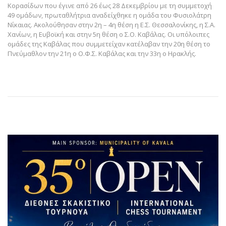
Κορασίδων που έγινε από 26 έως 28 Δεκεμβρίου με τη συμμετοχή
49 ομάδων, πρωταθλήτρια αναδείχθηκε η ομάδα του Φυσιολάτρη
Νίκαιας. Ακολούθησαν στην 2η – 4η θέση η Ε.Σ. Θεσσαλονίκης, η Σ.Α.
Χανίων, η Ευβοϊκή και στην 5η θέση ο Σ.Ο. Καβάλας. Οι υπόλοιπες
ομάδες της Καβάλας που συμμετείχαν κατέλαβαν την 20η θέση το
Πνεύμαθλον την 21η ο Ο.Φ.Σ. Καβάλας και την 33η ο Ηρακλής.