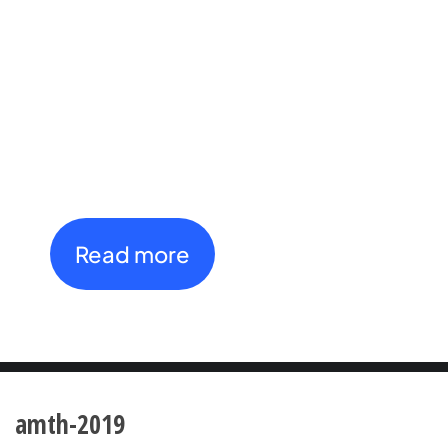
2026
Open International
Tournament
th
th
27
July - 4
August
Read more
amth-2019