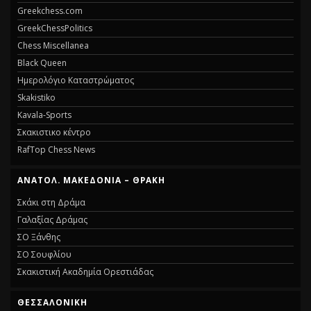
Greekchess.com
GreekChessPolitics
Chess Miscellanea
Black Queen
Ημερολόγιο Καταστρώματος
Skakistiko
Kavala-Sports
Σκακιστικο κέντρο
RafTop Chess News
ΑΝΑΤΟΛ. ΜΑΚΕΔΟΝΊΑ – ΘΡΆΚΗ
Σκάκι στη Δράμα
Γαλαξίας Δράμας
ΣΟ Ξάνθης
ΣΟ Σουφλίου
Σκακιστική Ακαδημία Ορεστιάδας
ΘΕΣΣΑΛΟΝΊΚΗ