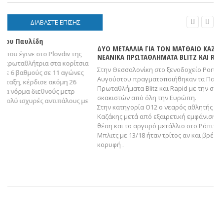


ΔΙΑΒΆΣΤΕ ΕΠΊΣΗΣ
ΔΥΟ ΜΕΤΑΛΛΙΑ ΓΙΑ ΤΟΝ ΜΑΤΘΑΙΟ ΚΑΖΑΚΗ ΣΤΑ ΠΑΝΕΥΡΩΠΑΪΚΑ
ΝΕΑΝΙΚΑ ΠΡΩΤΑΘΛΗΜΑΤΑ BLITZ ΚΑΙ RAPID
Στην Θεσσαλονίκη στο ξενοδοχείο Porto Palace από 5 έως 7
Αυγούστου πραγματοποιήθηκαν τα Πανευρωπαικά Νεανικά
Πρωταθλήματα Blitz και Rapid με την συμμετοχή 450 νεαρών
σκακιστών από όλη την Ευρώπη.
Στην κατηγορία Ο12 ο νεαρός αθλητής του Σ.Ο.Καβάλας Ματθαίος
Καζάκης μετά από εξαιρετική εμφάνιση κατέκτησε την δεύτερη
θέση και το αργυρό μετάλλιο στο Ράπιντ με επίδοση 6,5/9 ενώ στο
Μπλιτς με 13/18 ήταν τρίτος αν και βρέθηκε μιά ανάσα από την
κορυφή .