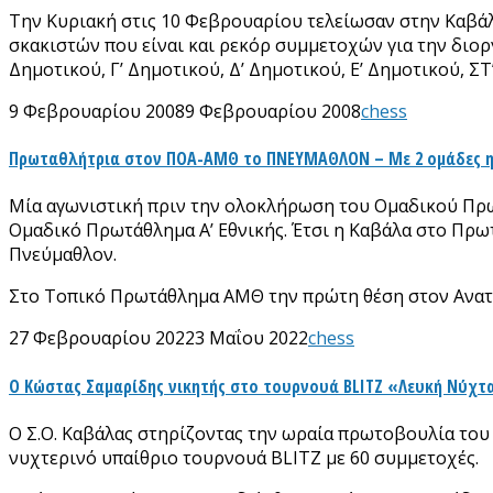
Την Κυριακή στις 10 Φεβρουαρίου τελείωσαν στην Καβά
σκακιστών που είναι και ρεκόρ συμμετοχών για την διοργ
Δημοτικού, Γ’ Δημοτικού, Δ’ Δημοτικού, Ε’ Δημοτικού, ΣΤ’
9 Φεβρουαρίου 2008
9 Φεβρουαρίου 2008
chess
Πρωταθλήτρια στον ΠΟΑ-ΑΜΘ το ΠΝΕΥΜΑΘΛΟΝ – Με 2 ομάδες η 
Μία αγωνιστική πριν την ολοκλήρωση του Ομαδικού Πρ
Ομαδικό Πρωτάθλημα Α’ Εθνικής. Έτσι η Καβάλα στο Πρωτά
Πνεύμαθλον.
Στο Τοπικό Πρωτάθλημα ΑΜΘ την πρώτη θέση στον Ανατολ
27 Φεβρουαρίου 2022
3 Μαΐου 2022
chess
Ο Κώστας Σαμαρίδης νικητής στο τουρνουά BLITZ «Λευκή Νύχτα
Ο Σ.Ο. Καβάλας στηρίζοντας την ωραία πρωτοβουλία του
νυχτερινό υπαίθριο τουρνουά BLITZ με 60 συμμετοχές.