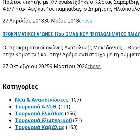
Πρώτος νικητής με 7/7 αναδείχθηκε ο Κώστας Σαμαρίδης 
4,5/7 ήταν 4ος και 1ος παμπαίδας, ο Δημήτρης Ηλιόπουλος
27 Απριλίου 2018
30 Μαΐου 2018
chess
ΠΡΟΚΡΙΜΑΤΙΚΟΙ ΑΓΩΝΕΣ 17ου ΟΜΑΔΙΚΟΥ ΠΡΩΤΑΘΛΗΜΑΤΟΣ ΠΑΙΔΩΝ
Οι προκριματικοί αγώνες Ανατολικής Μακεδονίας – Θράκ
στην Κομοτηνή και στην Δράμα αντίστοιχα με τη συμμετ
27 Οκτωβρίου 2025
9 Μαρτίου 2026
chess
Kατηγορίες
Νέα & Ανακοινώσεις
(107)
Τουρνουά Α.Μ.Θ.
(111)
Τουρνουά Ελλάδας
(156)
Τουρνουά Εξωτερικού
(71)
Τουρνουά Καβάλας
(163)