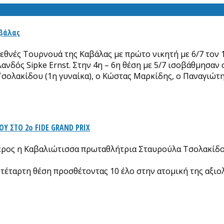
αβάλας
νές Τουρνουά της Καβάλας με πρώτο νικητή με 6/7 τον 15
δός Sipke Ernst. Στην 4η – 6η θέση με 5/7 ισοβάθμησαν ο
Τσολακίδου (1η γυναίκα), ο Κώστας Μαρκίδης, ο Παναγιώτ
Υ ΣΤΟ 2ο FIDE GRAND PRIX
μέρος η Καβαλιώτισσα πρωταθλήτρια Σταυρούλα Τσολακίδο
ην τέταρτη θέση προσθέτοντας 10 έλο στην ατομική της αξιο