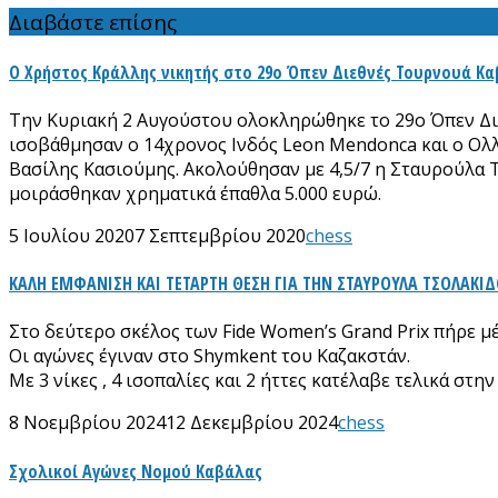
Διαβάστε επίσης
Ο Χρήστος Κράλλης νικητής στο 29ο Όπεν Διεθνές Τουρνουά Κ
Την Κυριακή 2 Αυγούστου ολοκληρώθηκε το 29ο Όπεν Διεθ
ισοβάθμησαν ο 14χρονος Ινδός Leon Mendonca και ο Ολλαν
Βασίλης Κασιούμης. Ακολούθησαν με 4,5/7 η Σταυρούλα 
μοιράσθηκαν χρηματικά έπαθλα 5.000 ευρώ.
5 Ιουλίου 2020
7 Σεπτεμβρίου 2020
chess
ΚΑΛΗ ΕΜΦΑΝΙΣΗ ΚΑΙ ΤΕΤΑΡΤΗ ΘΕΣΗ ΓΙΑ ΤΗΝ ΣΤΑΥΡΟΥΛΑ ΤΣΟΛΑΚΙΔΟ
Στο δεύτερο σκέλος των Fide Women’s Grand Prix πήρε 
Οι αγώνες έγιναν στο Shymkent του Καζακστάν.
Με 3 νίκες , 4 ισοπαλίες και 2 ήττες κατέλαβε τελικά στ
8 Νοεμβρίου 2024
12 Δεκεμβρίου 2024
chess
Σχολικοί Αγώνες Νομού Καβάλας