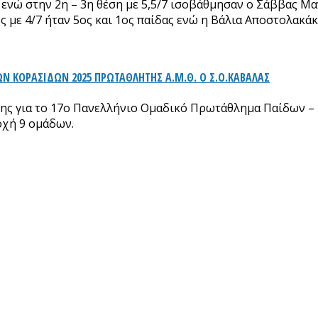
ενώ στην 2η – 3η θέση με 5,5/7 ισοβάθμησαν ο Σάββας Μα
 με 4/7 ήταν 5ος και 1ος παίδας ενώ η Βάλια Αποστολακάκη
 ΚΟΡΑΣΙΔΩΝ 2025 ΠΡΩΤΑΘΛΗΤΗΣ Α.Μ.Θ. Ο Σ.Ο.ΚΑΒΑΛΑΣ
ης για το 17ο Πανελλήνιο Ομαδικό Πρωτάθλημα Παίδων – 
οχή 9 ομάδων.