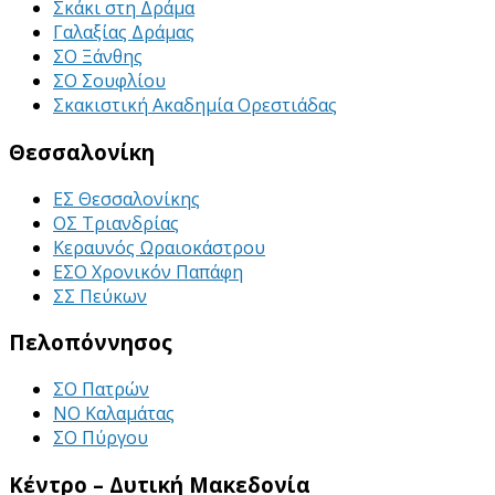
Σκάκι στη Δράμα
Γαλαξίας Δράμας
ΣΟ Ξάνθης
ΣΟ Σουφλίου
Σκακιστική Ακαδημία Ορεστιάδας
Θεσσαλονίκη
ΕΣ Θεσσαλονίκης
ΟΣ Τριανδρίας
Κεραυνός Ωραιοκάστρου
ΕΣΟ Χρονικόν Παπάφη
ΣΣ Πεύκων
Πελοπόννησος
ΣΟ Πατρών
ΝΟ Καλαμάτας
ΣΟ Πύργου
Κέντρο – Δυτική Μακεδονία