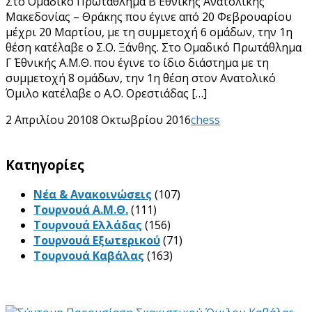
Στο Ομαδικό Πρωτάθλημα Β΄ Εθνικής Ανατολικής
Μακεδονίας – Θράκης που έγινε από 20 Φεβρουαρίου
μέχρι 20 Μαρτίου, με τη συμμετοχή 6 ομάδων, την 1η
θέση κατέλαβε ο Σ.Ο. Ξάνθης. Στο Ομαδικό Πρωτάθλημα
Γ΄ Εθνικής Α.Μ.Θ. που έγινε το ίδιο διάστημα με τη
συμμετοχή 8 ομάδων, την 1η θέση στον Ανατολικό
Όμιλο κατέλαβε ο Α.Ο. Ορεστιάδας […]
2 Απριλίου 2010
8 Οκτωβρίου 2016
chess
Kατηγορίες
Νέα & Ανακοινώσεις
(107)
Τουρνουά Α.Μ.Θ.
(111)
Τουρνουά Ελλάδας
(156)
Τουρνουά Εξωτερικού
(71)
Τουρνουά Καβάλας
(163)