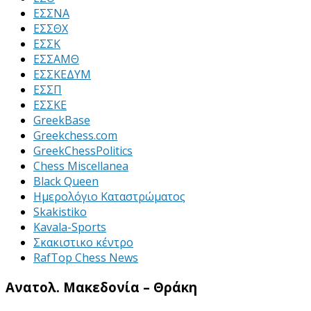
ΕΣΣΝΑ
ΕΣΣΘΧ
ΕΣΣΚ
ΕΣΣΑΜΘ
ΕΣΣΚΕΔΥΜ
ΕΣΣΠ
ΕΣΣΚΕ
GreekBase
Greekchess.com
GreekChessPolitics
Chess Miscellanea
Black Queen
Ημερολόγιο Καταστρώματος
Skakistiko
Kavala-Sports
Σκακιστικο κέντρο
RafTop Chess News
Ανατολ. Μακεδονία – Θράκη