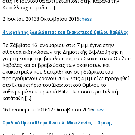
στις 16 Ιουνίου θα αντιμετωπίσει στην Καβάλα την
Κυπελλούχο ομάδα […]
2 Ιουνίου 2013
8 Οκτωβρίου 2016
chess
Η γιορτή της βασιλόπιτας του Σκακιστικού Ομίλου Καβάλας
Το Σάββατο 16 Ιανουαρίου στις 7 μ.μ. έγινε στην
αίθουσα εκδηλώσεων της Δημοτικής Βιβλιοθήκης η
γιορτή κοπής της βασιλόπιτας του Σκακιστικού Ομίλου
Καβάλας και οι βραβεύσεις των σκακιστών και
σκακιστριών που διακρίθηκαν στη διάρκεια του
προηγούμενου χρόνου 2015. Στις 4 μ.μ. είχε προηγηθεί
στο Εντευκτήριο του Σκακιστικού Ομίλου το
καθιερωμένο τουρνουά Βlitz. Περισσότερα Τελική
κατάταξη […]
16 Ιανουαρίου 2016
12 Οκτωβρίου 2016
chess
Ομαδικό Πρωτάθλημα Ανατολ. Μακεδονίας – Θράκης