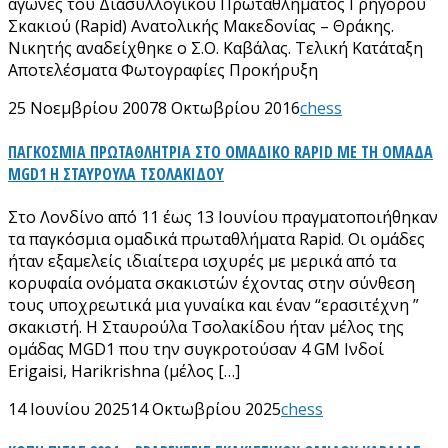
αγώνες του Διασυλλογικού Πρωταθλήματος Γρήγορου
Σκακιού (Rapid) Ανατολικής Μακεδονίας – Θράκης.
Νικητής αναδείχθηκε ο Σ.Ο. Καβάλας. Τελική Κατάταξη
Αποτελέσματα Φωτογραφίες Προκήρυξη
25 Νοεμβρίου 2007
8 Οκτωβρίου 2016
chess
ΠΑΓΚΟΣΜΙΑ ΠΡΩΤΑΘΛΗΤΡΙΑ ΣΤΟ ΟΜΑΔΙΚΟ RAPID ΜΕ ΤΗ ΟΜΑΔΑ
MGD1 Η ΣΤΑΥΡΟΥΛΑ ΤΣΟΛΑΚΙΔΟΥ
Στο Λονδίνο από 11 έως 13 Ιουνίου πραγματοποιήθηκαν
τα παγκόσμια ομαδικά πρωταθλήματα Rapid. Οι ομάδες
ήταν εξαμελείς ιδιαίτερα ισχυρές με μερικά από τα
κορυφαία ονόματα σκακιστών έχοντας στην σύνθεση
τους υποχρεωτικά μια γυναίκα και έναν “ερασιτέχνη ”
σκακιστή. Η Σταυρούλα Τσολακίδου ήταν μέλος της
ομάδας MGD1 που την συγκροτούσαν 4 GM Ινδοί
Erigaisi, Harikrishna (μέλος […]
14 Ιουνίου 2025
14 Οκτωβρίου 2025
chess