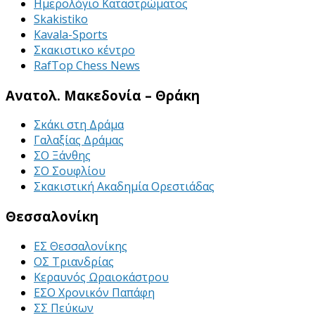
Ημερολόγιο Καταστρώματος
Skakistiko
Kavala-Sports
Σκακιστικο κέντρο
RafTop Chess News
Ανατολ. Μακεδονία – Θράκη
Σκάκι στη Δράμα
Γαλαξίας Δράμας
ΣΟ Ξάνθης
ΣΟ Σουφλίου
Σκακιστική Ακαδημία Ορεστιάδας
Θεσσαλονίκη
ΕΣ Θεσσαλονίκης
ΟΣ Τριανδρίας
Κεραυνός Ωραιοκάστρου
ΕΣΟ Χρονικόν Παπάφη
ΣΣ Πεύκων