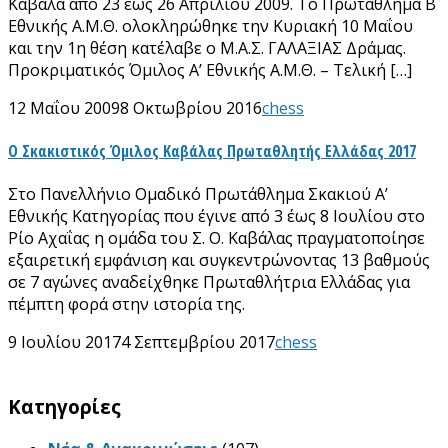
Καβάλα από 23 έως 26 Απριλίου 2009. Το Πρωτάθλημα Β΄
Εθνικής Α.Μ.Θ. ολοκληρώθηκε την Κυριακή 10 Μαΐου
και την 1η θέση κατέλαβε ο Μ.Α.Σ. ΓΑΛΑΞΙΑΣ Δράμας.
Προκριματικός Όμιλος Α’ Εθνικής Α.Μ.Θ. – Τελική […]
12 Μαΐου 2009
8 Οκτωβρίου 2016
chess
Ο Σκακιστικός Όμιλος Καβάλας Πρωταθλητής Ελλάδας 2017
Στο Πανελλήνιο Ομαδικό Πρωτάθλημα Σκακιού Α’
Εθνικής Κατηγορίας που έγινε από 3 έως 8 Ιουλίου στο
Ρίο Αχαΐας η ομάδα του Σ. Ο. Καβάλας πραγματοποίησε
εξαιρετική εμφάνιση και συγκεντρώνοντας 13 βαθμούς
σε 7 αγώνες αναδείχθηκε Πρωταθλήτρια Ελλάδας για
πέμπτη φορά στην ιστορία της.
9 Ιουλίου 2017
4 Σεπτεμβρίου 2017
chess
Kατηγορίες