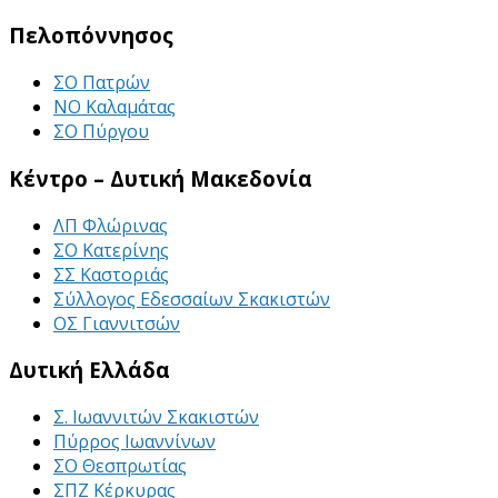
Πελοπόννησος
ΣΟ Πατρών
ΝΟ Καλαμάτας
ΣΟ Πύργου
Κέντρο – Δυτική Μακεδονία
ΛΠ Φλώρινας
ΣΟ Κατερίνης
ΣΣ Καστοριάς
Σύλλογος Εδεσσαίων Σκακιστών
ΟΣ Γιαννιτσών
Δυτική Ελλάδα
Σ. Ιωαννιτών Σκακιστών
Πύρρος Ιωαννίνων
ΣΟ Θεσπρωτίας
ΣΠΖ Κέρκυρας