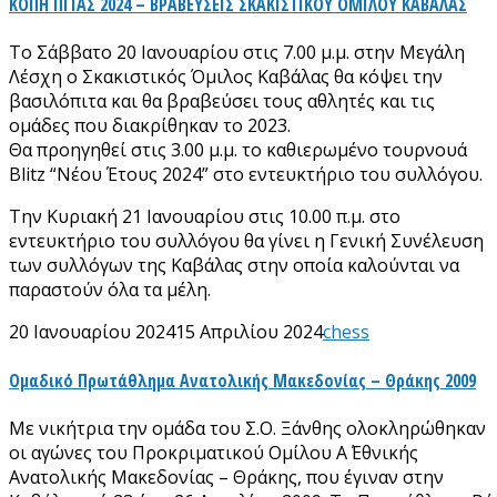
ΚΟΠΗ ΠΙΤΑΣ 2024 – ΒΡΑΒΕΥΣΕΙΣ ΣΚΑΚΙΣΤΙΚΟΥ ΟΜΙΛΟΥ ΚΑΒΑΛΑΣ
Το Σάββατο 20 Ιανουαρίου στις 7.00 μ.μ. στην Μεγάλη
Λέσχη ο Σκακιστικός Όμιλος Καβάλας θα κόψει την
βασιλόπιτα και θα βραβεύσει τους αθλητές και τις
ομάδες που διακρίθηκαν το 2023.
Θα προηγηθεί στις 3.00 μ.μ. το καθιερωμένο τουρνουά
Blitz “Νέου Έτους 2024” στο εντευκτήριο του συλλόγου.
Την Κυριακή 21 Ιανουαρίου στις 10.00 π.μ. στο
εντευκτήριο του συλλόγου θα γίνει η Γενική Συνέλευση
των συλλόγων της Καβάλας στην οποία καλούνται να
παραστούν όλα τα μέλη.
20 Ιανουαρίου 2024
15 Απριλίου 2024
chess
Ομαδικό Πρωτάθλημα Ανατολικής Μακεδονίας – Θράκης 2009
Με νικήτρια την ομάδα του Σ.Ο. Ξάνθης ολοκληρώθηκαν
οι αγώνες του Προκριματικού Ομίλου Α΄ Εθνικής
Ανατολικής Μακεδονίας – Θράκης, που έγιναν στην