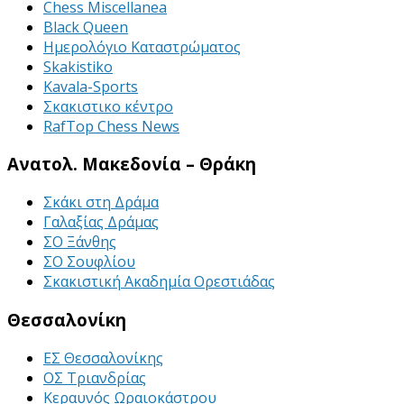
Chess Miscellanea
Black Queen
Ημερολόγιο Καταστρώματος
Skakistiko
Kavala-Sports
Σκακιστικο κέντρο
RafTop Chess News
Ανατολ. Μακεδονία – Θράκη
Σκάκι στη Δράμα
Γαλαξίας Δράμας
ΣΟ Ξάνθης
ΣΟ Σουφλίου
Σκακιστική Ακαδημία Ορεστιάδας
Θεσσαλονίκη
ΕΣ Θεσσαλονίκης
ΟΣ Τριανδρίας
Κεραυνός Ωραιοκάστρου