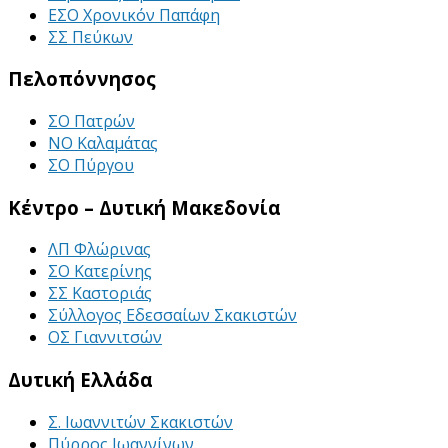
ΕΣΟ Χρονικόν Παπάφη
ΣΣ Πεύκων
Πελοπόννησος
ΣΟ Πατρών
ΝΟ Καλαμάτας
ΣΟ Πύργου
Κέντρο – Δυτική Μακεδονία
ΛΠ Φλώρινας
ΣΟ Κατερίνης
ΣΣ Καστοριάς
Σύλλογος Εδεσσαίων Σκακιστών
ΟΣ Γιαννιτσών
Δυτική Ελλάδα
Σ. Ιωαννιτών Σκακιστών
Πύρρος Ιωαννίνων