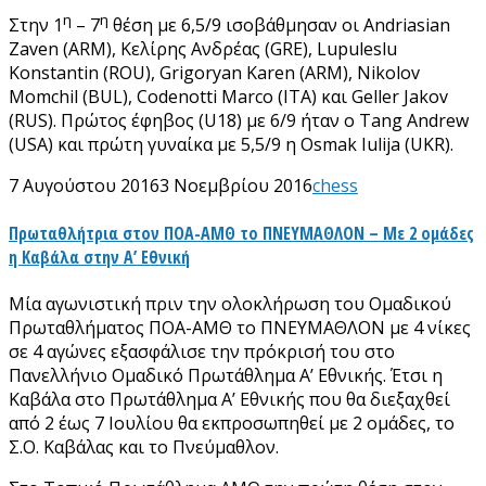
η
η
Στην 1
– 7
θέση με 6,5/9 ισοβάθμησαν οι Andriasian
Zaven (ARM), Κελίρης Ανδρέας (GRE), Lupuleslu
Konstantin (ROU), Grigoryan Karen (ARM), Nikolov
Momchil (BUL), Codenotti Marco (ITA) και Geller Jakov
(RUS). Πρώτος έφηβος (U18) με 6/9 ήταν ο Tang Andrew
(USA) και πρώτη γυναίκα με 5,5/9 η Osmak Iulija (UKR).
7 Αυγούστου 2016
3 Νοεμβρίου 2016
chess
Πρωταθλήτρια στον ΠΟΑ-ΑΜΘ το ΠΝΕΥΜΑΘΛΟΝ – Με 2 ομάδες
η Καβάλα στην Α’ Εθνική
Μία αγωνιστική πριν την ολοκλήρωση του Ομαδικού
Πρωταθλήματος ΠΟΑ-ΑΜΘ το ΠΝΕΥΜΑΘΛΟΝ με 4 νίκες
σε 4 αγώνες εξασφάλισε την πρόκρισή του στο
Πανελλήνιο Ομαδικό Πρωτάθλημα Α’ Εθνικής. Έτσι η
Καβάλα στο Πρωτάθλημα Α’ Εθνικής που θα διεξαχθεί
από 2 έως 7 Ιουλίου θα εκπροσωπηθεί με 2 ομάδες, το
Σ.Ο. Καβάλας και το Πνεύμαθλον.