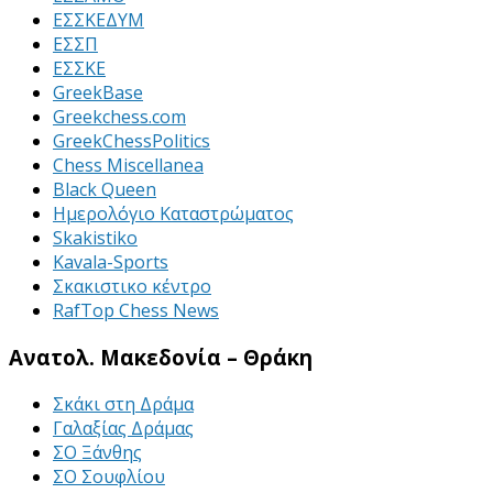
ΕΣΣΚΕΔΥΜ
ΕΣΣΠ
ΕΣΣΚΕ
GreekBase
Greekchess.com
GreekChessPolitics
Chess Miscellanea
Black Queen
Ημερολόγιο Καταστρώματος
Skakistiko
Kavala-Sports
Σκακιστικο κέντρο
RafTop Chess News
Ανατολ. Μακεδονία – Θράκη
Σκάκι στη Δράμα
Γαλαξίας Δράμας
ΣΟ Ξάνθης
ΣΟ Σουφλίου