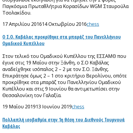
Παγκόσμια Πρωταθλήτρια Κορασίδων WGM Σταυρούλα
Τσολακίδου.
17 Απριλίου 2016
14 Οκτωβρίου 2016
chess
Ο Σ.Ο. Καβάλας προκρίθηκε στα μπαράζ του Πανελλήνιου
Ομαδικού Κυπέλλου
Στον τελικό του Ομαδικού Κυπέλλου της ΕΣΣΑΜΘ που
έγινε στις 19 Μαΐου στην Ξάνθη, ο Σ.Ο Καβάλας
αναδείχθηκε ισόπαλος 2 – 2 με τον Σ.Ο. Ξάνθης.
Επικράτησε όμως 2 – 1 στο κριτήριο Βερολίνου, οπότε
προκρίθηκε στα μπαράζ του Πανελληνίου Ομαδικού
Κυπέλλου και στις 9 Ιουνίου θα αντιμετωπίσει στην
Θεσσαλονίκη τον Γαλαξία.
19 Μαΐου 2019
13 Ιουνίου 2019
chess
Πολλαπλή ισοβαθμία στην 1η θέση του Διεθνούς Τουρνουά
Καβάλας