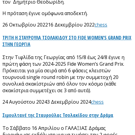
τον Δημήτριο Θεοδωρίδη.
Η πρόταση έγινε ομόφωνα αποδεκτή.
26 Οκτωβρίου 2022
16 Δεκεμβρίου 2022
chess
ΤΡΙΤΗ Η ΣΤΑΥΡΟΥΛΑ ΤΣΟΛΑΚΙΔΟΥ ΣΤΟ FIDE WOMEN’S GRAND PRIX
ΣΤΗΝ ΓΕΩΡΓΙΑ
Στην Τιφλίδα της Γεωργίας από 15/8 έως 24/8 έγινε η
πρώτη φάση των 2024-2025 Fide Women’s Grand Prix.
Πρόκειται για μία σειρά από 6 φάσεις κλειστών
τουρνουά single round robin με την συμμετοχή 20
συνολικά σκακίστριών από όλον τον κόσμο (κάθε
σκακίστρια συμμετέχει σε 3 από αυτά).
24 Αυγούστου 2024
3 Δεκεμβρίου 2024
chess
Σιμουλτανέ της Σταυρούλας Τσολακίδου στην Δράμα
Το Σάββατο 16 Απριλίου ο ΓΑΛΑΞΙΑΣ Δράμας
διοργάνωσε εκδήλωση για να τιμήσει την 2 φορές