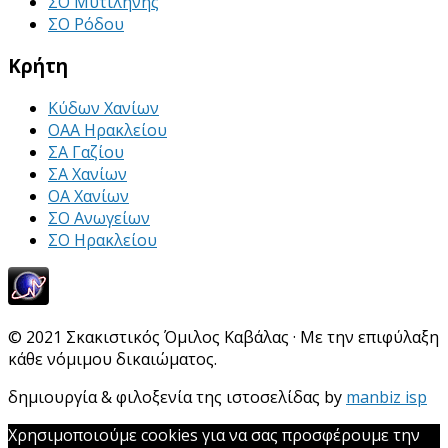
ΣΟ Μυτιλήνης
ΣΟ Ρόδου
Κρήτη
Κύδων Χανίων
ΟΑΑ Ηρακλείου
ΣΑ Γαζίου
ΣΑ Χανίων
ΟΑ Χανίων
ΣΟ Ανωγείων
ΣΟ Ηρακλείου
© 2021 Σκακιστικός Όμιλος Καβάλας · Με την επιφύλαξη
κάθε νόμιμου δικαιώματος.
δημιουργία & φιλοξενία της ιστοσελίδας by
manbiz isp
Χρησιμοποιούμε cookies για να σας προσφέρουμε την