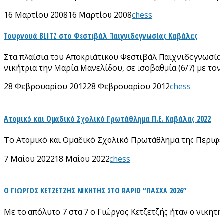
16 Μαρτίου 2008
16 Μαρτίου 2008
chess
Τουρνουά BLITZ στο Φεστιβάλ Παιγνιδογνωσίας Καβάλας
Στα πλαίσια του Αποκριάτικου Φεστιβάλ Παιχνιδογνωσί
νικήτρια την Μαρία Μανελίδου, σε ισοβαθμία (6/7) με το
28 Φεβρουαρίου 2012
28 Φεβρουαρίου 2012
chess
Ατομικό και Ομαδικό Σχολικό Πρωτάθλημα Π.Ε. Καβάλας 2022
Το Ατομικό και Ομαδικό Σχολικό Πρωτάθλημα της Περιφερ
7 Μαΐου 2022
18 Μαΐου 2022
chess
Ο ΓΙΩΡΓΟΣ ΚΕΤΖΕΤΖΗΣ ΝΙΚΗΤΗΣ ΣΤΟ RAPID “ΠΑΣΧΑ 2026”
Με το απόλυτο 7 στα 7 ο Γιώργος Κετζετζής ήταν ο νικητ