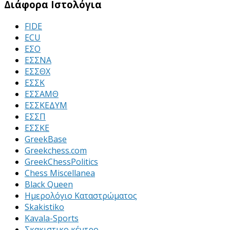
Διάφορα Ιστολόγια
FIDE
ECU
ΕΣΟ
ΕΣΣΝΑ
ΕΣΣΘΧ
ΕΣΣΚ
ΕΣΣΑΜΘ
ΕΣΣΚΕΔΥΜ
ΕΣΣΠ
ΕΣΣΚΕ
GreekBase
Greekchess.com
GreekChessPolitics
Chess Miscellanea
Black Queen
Ημερολόγιο Καταστρώματος
Skakistiko
Kavala-Sports
Σκακιστικο κέντρο