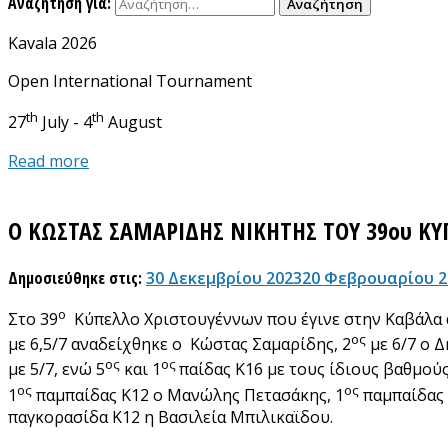
Αναζήτηση για:
Kavala 2026
Open International Tournament
th
th
27
July - 4
August
Read more
Ο ΚΩΣΤΑΣ ΣΑΜΑΡΙΔΗΣ ΝΙΚΗΤΗΣ ΤΟΥ 39ου ΚΥ
Δημοσιεύθηκε στις:
30 Δεκεμβρίου 2023
20 Φεβρουαρίου 2
ο
Στο 39
Κύπελλο Χριστουγέννων που έγινε στην Καβάλα α
ος
με 6,5/7 αναδείχθηκε ο Κώστας Σαμαρίδης, 2
με 6/7 ο 
ος
ος
με 5/7, ενώ 5
και 1
παίδας Κ16 με τους ίδιους βαθμού
ος
ος
1
παμπαίδας Κ12 ο Μανώλης Πετασάκης, 1
παμπαίδας 
παγκορασίδα Κ12 η Βασιλεία Μπιλικαϊδου.