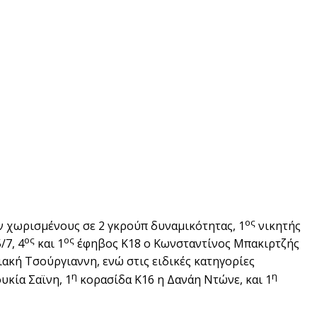
ος
 χωρισμένους σε 2 γκρούπ δυναμικότητας, 1
νικητής
ος
ος
/7, 4
και 1
έφηβος Κ18 ο Κωνσταντίνος Μπακιρτζής
ακή Τσούργιαννη, ενώ στις ειδικές κατηγορίες
η
η
υκία Σαϊνη, 1
κορασίδα Κ16 η Δανάη Ντώνε, και 1