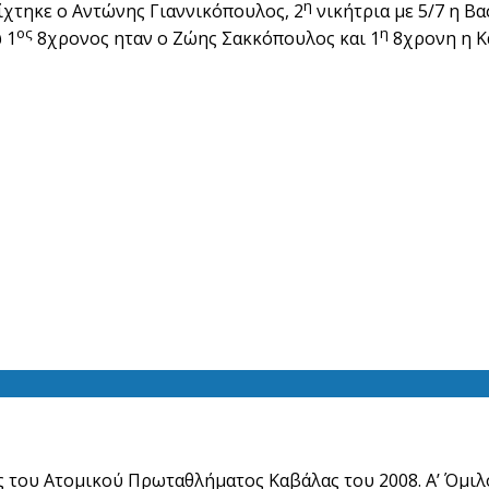
η
είχτηκε ο Αντώνης Γιαννικόπουλος, 2
νικήτρια με 5/7 η Βα
ος
η
 1
8χρονος ηταν ο Ζώης Σακκόπουλος και 1
8χρονη η Κ
ς του Ατομικού Πρωταθλήματος Καβάλας του 2008. Α’ Όμιλ