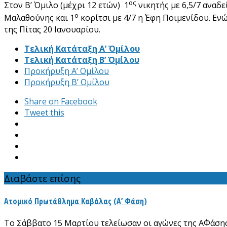
ος
Στον Β’ Όμιλο (μέχρι 12 ετών) 1
νικητής με 6,5/7 αναδ
ο
Μαλαθούνης και 1
κορίτσι με 4/7 η Έφη Ποιμενίδου. Ενώ
της Πίτας 20 Ιανουαρίου.
Τελική Κατάταξη Α’ Όμίλου
Τελική Κατάταξη Β’ Όμίλου
Προκήρυξη Α’ Ομίλου
Προκήρυξη Β’ Ομίλου
Share on Facebook
Tweet this
Διαβάστε επίσης
Ατομικό Πρωτάθλημα Καβάλας (Α’ Φάση)
Το Σάββατο 15 Μαρτίου τελείωσαν οι αγώνες της Α΄Φάση