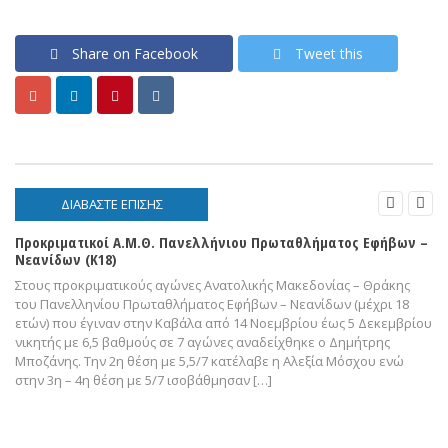
Share on Facebook
Tweet this


ΔΙΑΒΑΣΤΕ ΕΠΙΣΗΣ
Προκριματικοί Α.Μ.Θ. Πανελλήνιου Πρωταθλήματος Εφήβων –
Νεανίδων (Κ18)
Στους προκριματικούς αγώνες Ανατολικής Μακεδονίας – Θράκης
του Πανελληνίου Πρωταθλήματος Εφήβων – Νεανίδων (μέχρι 18
ετών) που έγιναν στην Καβάλα από 14 Νοεμβρίου έως 5 Δεκεμβρίου
νικητής με 6,5 βαθμούς σε 7 αγώνες αναδείχθηκε ο Δημήτρης
Μποζάνης. Την 2η θέση με 5,5/7 κατέλαβε η Αλεξία Μόσχου ενώ
στην 3η – 4η θέση με 5/7 ισοβάθμησαν […]