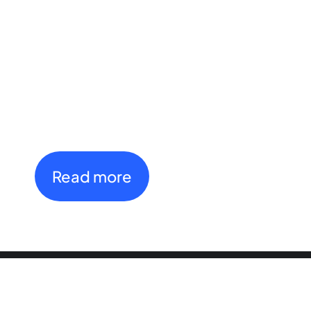
2026
Open International
Tournament
th
th
27
July - 4
August
Read more