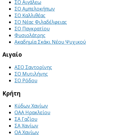
ΣΟ Αιγάλεω
ΣΟ Αμπελοκήπων
ΣΟ Καλλιθέας
ΣΟ Νέας Φιλαδέλφειας
ΣΟ Παγκρατίου
Φυσιολάτρης
Ακαδημία Σκάκι Νέου Ψυχικού
Αιγαίο
ΑΣΟ Σαντορίνης
ΣΟ Μυτιλήνης
ΣΟ Ρόδου
Κρήτη
Κύδων Χανίων
ΟΑΑ Ηρακλείου
ΣΑ Γαζίου
ΣΑ Χανίων
ΟΑ Χανίων