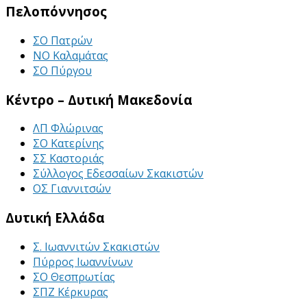
Πελοπόννησος
ΣΟ Πατρών
ΝΟ Καλαμάτας
ΣΟ Πύργου
Κέντρο – Δυτική Μακεδονία
ΛΠ Φλώρινας
ΣΟ Κατερίνης
ΣΣ Καστοριάς
Σύλλογος Εδεσσαίων Σκακιστών
ΟΣ Γιαννιτσών
Δυτική Ελλάδα
Σ. Ιωαννιτών Σκακιστών
Πύρρος Ιωαννίνων
ΣΟ Θεσπρωτίας
ΣΠΖ Κέρκυρας