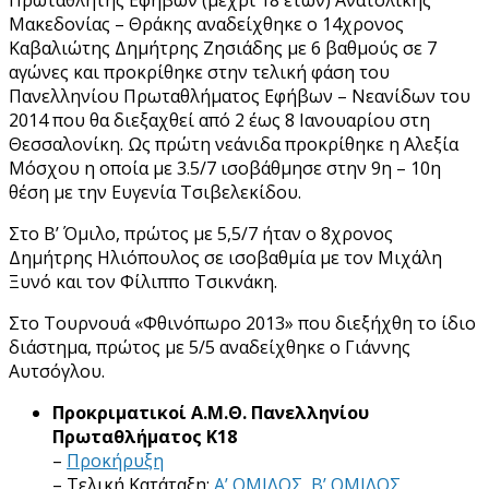
Μακεδονίας – Θράκης αναδείχθηκε ο 14χρονος
Καβαλιώτης Δημήτρης Ζησιάδης με 6 βαθμούς σε 7
αγώνες και προκρίθηκε στην τελική φάση του
Πανελληνίου Πρωταθλήματος Εφήβων – Νεανίδων του
2014 που θα διεξαχθεί από 2 έως 8 Ιανουαρίου στη
Θεσσαλονίκη. Ως πρώτη νεάνιδα προκρίθηκε η Αλεξία
Μόσχου η οποία με 3.5/7 ισοβάθμησε στην 9η – 10η
θέση με την Ευγενία Τσιβελεκίδου.
Στο Β’ Όμιλο, πρώτος με 5,5/7 ήταν ο 8χρονος
Δημήτρης Ηλιόπουλος σε ισοβαθμία με τον Μιχάλη
Ξυνό και τον Φίλιππο Τσικνάκη.
Στο Τουρνουά «Φθινόπωρο 2013» που διεξήχθη το ίδιο
διάστημα, πρώτος με 5/5 αναδείχθηκε ο Γιάννης
Αυτσόγλου.
Προκριματικοί Α.Μ.Θ. Πανελληνίου
Πρωταθλήματος Κ18
–
Προκήρυξη
– Τελική Κατάταξη:
Α’ ΟΜΙΛΟΣ
,
Β’ ΟΜΙΛΟΣ