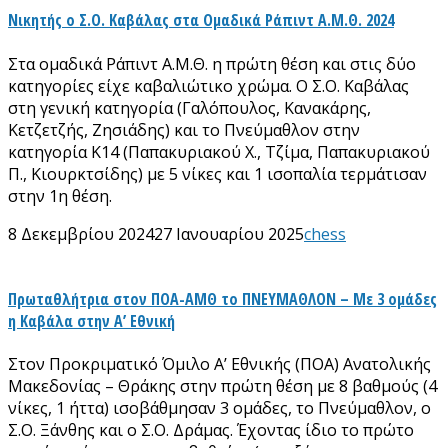
Νικητής ο Σ.Ο. Καβάλας στα Ομαδικά Ράπιντ Α.Μ.Θ. 2024
Στα ομαδικά Ράπιντ Α.Μ.Θ. η πρώτη θέση και στις δύο
κατηγορίες είχε καβαλιώτικο χρώμα. Ο Σ.Ο. Καβάλας
στη γενική κατηγορία (Γαλόπουλος, Κανακάρης,
Κετζετζής, Ζησιάδης) και το Πνεύμαθλον στην
κατηγορία Κ14 (Παπακυριακού Χ., Τζίμα, Παπακυριακού
Π., Κιουρκτσίδης) με 5 νίκες και 1 ισοπαλία τερμάτισαν
στην 1η θέση.
8 Δεκεμβρίου 2024
27 Ιανουαρίου 2025
chess
Πρωταθλήτρια στον ΠΟΑ-ΑΜΘ το ΠΝΕΥΜΑΘΛΟΝ – Με 3 ομάδες
η Καβάλα στην Α’ Εθνική
Στον Προκριματικό Όμιλο Α’ Εθνικής (ΠΟΑ) Ανατολικής
Μακεδονίας – Θράκης στην πρώτη θέση με 8 βαθμούς (4
νίκες, 1 ήττα) ισοβάθμησαν 3 ομάδες, το Πνεύμαθλον, ο
Σ.Ο. Ξάνθης και ο Σ.Ο. Δράμας. Έχοντας ίδιο το πρώτο