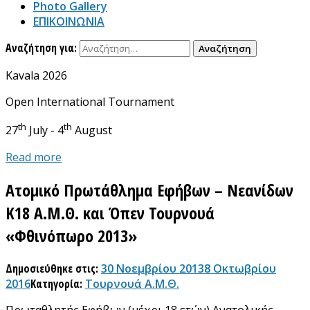
Photo Gallery
ΕΠΙΚΟΙΝΩΝΙΑ
Αναζήτηση για:
Kavala 2026
Open International Tournament
th
th
27
July - 4
August
Read more
Ατομικό Πρωτάθλημα Εφήβων – Νεανίδων
Κ18 Α.Μ.Θ. και Όπεν Τουρνουά
«Φθινόπωρο 2013»
Δημοσιεύθηκε στις:
30 Νοεμβρίου 2013
8 Οκτωβρίου
2016
Κατηγορία:
Τουρνουά Α.Μ.Θ.
Πρωταθλητής Εφήβων (μέχρι 18 ετών) Ανατολικής