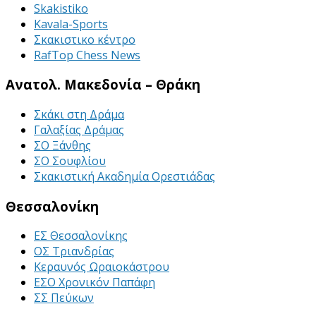
Skakistiko
Kavala-Sports
Σκακιστικο κέντρο
RafTop Chess News
Ανατολ. Μακεδονία – Θράκη
Σκάκι στη Δράμα
Γαλαξίας Δράμας
ΣΟ Ξάνθης
ΣΟ Σουφλίου
Σκακιστική Ακαδημία Ορεστιάδας
Θεσσαλονίκη
ΕΣ Θεσσαλονίκης
ΟΣ Τριανδρίας
Κεραυνός Ωραιοκάστρου
ΕΣΟ Χρονικόν Παπάφη
ΣΣ Πεύκων