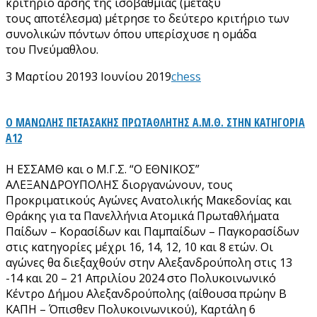
κριτήριο άρσης της ισοβαθμίας (μεταξύ
τους αποτέλεσμα) μέτρησε το δεύτερο κριτήριο των
συνολικών πόντων όπου υπερίσχυσε η ομάδα
του Πνεύμαθλου.
3 Μαρτίου 2019
3 Ιουνίου 2019
chess
Ο ΜΑΝΩΛΗΣ ΠΕΤΑΣΑΚΗΣ ΠΡΩΤΑΘΛΗΤΗΣ Α.Μ.Θ. ΣΤΗΝ ΚΑΤΗΓΟΡΙΑ
Α12
Η ΕΣΣΑΜΘ και ο Μ.Γ.Σ. “O ΕΘΝΙΚΟΣ”
ΑΛΕΞΑΝΔΡΟΥΠΟΛΗΣ διοργανώνουν, τους
Προκριματικούς Αγώνες Ανατολικής Μακεδονίας και
Θράκης για τα Πανελλήνια Ατομικά Πρωταθλήματα
Παίδων – Κορασίδων και Παμπαίδων – Παγκορασίδων
στις κατηγορίες μέχρι 16, 14, 12, 10 και 8 ετών. Οι
αγώνες θα διεξαχθούν στην Αλεξανδρούπολη στις 13
-14 και 20 – 21 Απριλίου 2024 στο Πολυκοινωνικό
Κέντρο Δήμου Αλεξανδρούπολης (αίθουσα πρώην Β
ΚΑΠΗ – Όπισθεν Πολυκοινωνικού), Καρτάλη 6