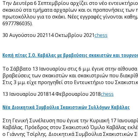
Την Δευτέρα 6 Σεπτεμβρίου αρχίζει στο νέο εντευκτήριο
σκακιού στα τμήματα αρχαρίων και οι προπονήσεις των 
πρωτοκόλλου για το σκάκι. Νέες εγγραφές γίνονται καθημ
6977786035).
30 Αυγούστου 2021
14 Οκτωβρίου 2021
chess
Κοπή πίτας Σ.Ο. Καβάλας με βραβεύσεις σκακιστών και τουρνου
Το Σάββατο 13 Ιανουαρίου στις 6 μ.μ. έγινε στην αίθου
βραβεύσεις των σκακιστών και σκακιστριών που διακρίθ
Στις 3 μ.μ. είχε προηγηθεί στο Εντευκτήριο του Σκακιστ
13 Ιανουαρίου 2018
14 Φεβρουαρίου 2018
chess
Νέα Διοικητικά Συμβούλια Σκακιστικών Συλλόγων Καβάλας
Στη Γενική Συνέλευση που έγινε την Κυριακή 17 Ιανουαρ
Καβάλας. Πρόεδρος στον Σκακιστικό Όμιλο Καβάλας εκ
ο Γιάννης Τσίρλης. Διοικητικά Συμβούλια Σκακιστικών 