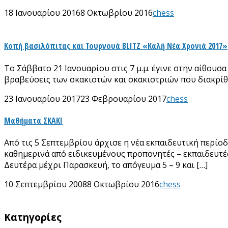
18 Ιανουαρίου 2016
8 Οκτωβρίου 2016
chess
Κοπή βασιλόπιτας και Τουρνουά BLITZ «Καλή Νέα Χρονιά 2017»
Το Σάββατο 21 Ιανουαρίου στις 7 μ.μ. έγινε στην αίθου
βραβεύσεις των σκακιστών και σκακιστριών που διακρίθ
23 Ιανουαρίου 2017
23 Φεβρουαρίου 2017
chess
Μαθήματα ΣΚΑΚΙ
Από τις 5 Σεπτεμβρίου άρχισε η νέα εκπαιδευτική περί
καθημερινά από ειδικευμένους προπονητές – εκπαιδευτές
Δευτέρα μέχρι Παρασκευή, το απόγευμα 5 – 9 και […]
10 Σεπτεμβρίου 2008
8 Οκτωβρίου 2016
chess
Kατηγορίες