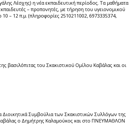
γάλης Λέσχης) η νέα εκπαιδευτική περίοδος. Τα μαθήματα
εκπαιδευτές – προπονητές, με τήρηση του υγειονομικού
 10 – 12 π.μ. (πληροφορίες 2510211002, 6973335374,
της βασιλόπιτας του Σκακιστικού Ομίλου Καβάλας και οι
έα Διοικητικά Συμβούλια των Σκακιστικών Συλλόγων της
ύ Καβάλας ο Δημήτρης Καλαμούκος και στο ΠΝΕΥΜΑΘΛΟΝ