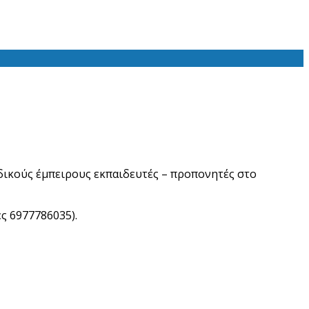
δικούς έμπειρους εκπαιδευτές – προπονητές στο
ες 6977786035).