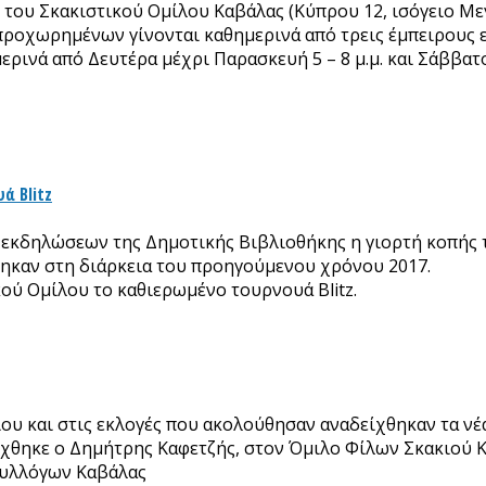
 του Σκακιστικού Ομίλου Καβάλας (Κύπρου 12, ισόγειο Με
προχωρημένων γίνονται καθημερινά από τρεις έμπειρους 
ερινά από Δευτέρα μέχρι Παρασκευή 5 – 8 μ.μ. και Σάββατο
ά Blitz
σα εκδηλώσεων της Δημοτικής Βιβλιοθήκης η γιορτή κοπής 
ηκαν στη διάρκεια του προηγούμενου χρόνου 2017.
ικού Ομίλου το καθιερωμένο τουρνουά Βlitz.
ίου και στις εκλογές που ακολούθησαν αναδείχθηκαν τα ν
λέχθηκε ο Δημήτρης Καφετζής, στον Όμιλο Φίλων Σκακιο
Συλλόγων Καβάλας