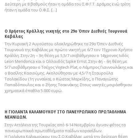
Δεύτερη με 8 βαθμούς ήταν η ομάδα του Σ.Φ.Γ.Τ. Δράμας ενώ τρίτη
ήταν η ομάδα του Ο.Φ.Σ. […]
Ο Χρήστος Κράλλης νικητής στο 29ο Όπεν Διεθνές Τουρνουά
Καβάλας
Την Κυριακή 2 Αυγούστου ολοκληρώθηκε το 29ο Όπεν Διεθνές
Τουρνουά της Καβάλας με πρώτο νικητή με 6/7 τον 15χρονο Χρήστο
Κράλλη. Στην 2η – 3η θέση με 5,5/7 ισοβάθμησαν ο 14χρονος Ινδός
Leon Mendonca και ο Ολλανδός Sipke Ernst. Στην 4η – 6η θέση με
5/7 ισοβάθμησαν ο Τσέχος Vojtech Plat, ο Λάμπρος Γιαννουλάκης και
ο Βασίλης Κασιούμης. Ακολούθησαν με 4,5/7 η Σταυρούλα
Τσολακίδου (1η γυναίκα), ο Κώστας Μαρκίδης, ο Παναγιώτης
Παπαδόπουλος και ο Ζήσης Τσακνάκης. Στους νικητές μοιράσθηκαν
χρηματικά έπαθλα 5.000 ευρώ.
Η ΓΙΟΛΑΝΤΑ ΚΑΛΑΜΟΥΚΟΥ ΣΤΟ ΠΑΝΕΥΡΩΠΑΙΚΟ ΠΡΩΤΑΘΛΗΜΑ
ΝΕΑΝΙΔΩΝ.
Στην Αττάλεια της Τουρκίας από 6-14 Νοεμβρίου έγιναν φέτος τα
πανευρωπαικά πρωταθλήματα παίδων κορασίδων.
Η Γιολάντα Καλαμούκου του Σ.Ο.Καβάλας ,μετά την δεύτερη θέση