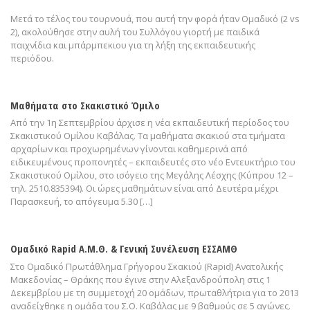
Μετά το τέλος του τουρνουά, που αυτή την φορά ήταν Ομαδικό (2 vs
2), ακολούθησε στην αυλή του Συλλόγου γιορτή με παιδικά
παιχνίδια και μπάρμπεκιου για τη λήξη της εκπαιδευτικής
περιόδου.
Μαθήματα στο Σκακιστικό Όμιλο
Από την 1η Σεπτεμβρίου άρχισε η νέα εκπαιδευτική περίοδος του
Σκακιστικού Ομίλου Καβάλας. Τα μαθήματα σκακιού στα τμήματα
αρχαρίων και προχωρημένων γίνονται καθημερινά από
ειδικευμένους προπονητές – εκπαιδευτές στο νέο Εντευκτήριο του
Σκακιστικού Ομίλου, στο ισόγειο της Μεγάλης Λέσχης (Κύπρου 12 –
τηλ. 2510.835394). Οι ώρες μαθημάτων είναι από Δευτέρα μέχρι
Παρασκευή, το απόγευμα 5.30 […]
Ομαδικό Rapid Α.Μ.Θ. & Γενική Συνέλευση ΕΣΣΑΜΘ
Στο Ομαδικό Πρωτάθλημα Γρήγορου Σκακιού (Rapid) Ανατολικής
Μακεδονίας – Θράκης που έγινε στην Αλεξανδρούπολη στις 1
Δεκεμβρίου με τη συμμετοχή 20 ομάδων, πρωταθλήτρια για το 2013
αναδείχθηκε η ομάδα του Σ.Ο. Καβάλας με 9 βαθμούς σε 5 αγώνες.