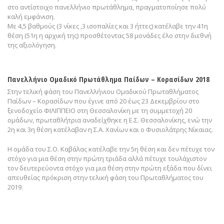
στο αντίστοιχο πανελλήνιο πρωτάθλημα, πραγματοποίησε πολύ
καλή εμφάνιση.
Με 4,5 βαθμούς (3 νίκες ,3 ισοπαλίες και 3 ήττες) κατέλαβε την 41η
θέση (51η η αρχική της) προσθέτοντας 58 μονάδες έλο στην διεθνή
της αξιολόγηση.
Πανελλήνιο Ομαδικό Πρωτάθλημα Παίδων – Κορασίδων 2018
Στην τελική φάση του Πανελλήνιου Ομαδικού Πρωταθλήματος
Παίδων – Κορασίδων που έγινε από 20 έως 23 Δεκεμβρίου στο
ξενοδοχείο ΦΙΛΙΠΠΕΙΟ στη Θεσσαλονίκη με τη συμμετοχή 20
ομάδων, πρωταθλήτρια αναδείχθηκε η Ε.Σ. Θεσσαλονίκης, ενώ την
2η και 3η θέση κατέλαβαν η Σ.Α. Χανίων και ο Φυσιολάτρης Νίκαιας.
Η ομάδα του Σ.Ο. Καβάλας κατέλαβε την 5η θέση και δεν πέτυχε τον
στόχο για μια θέση στην πρώτη τριάδα αλλά πέτυχε τουλάχιστον
τον δευτερεύοντα στόχο για μια θέση στην πρώτη εξάδα που δίνει
απευθείας πρόκριση στην τελική φάση του Πρωταθλήματος του
2019.