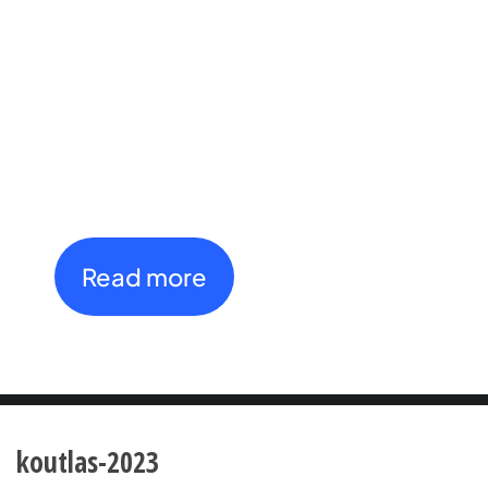
2026
Open International
Tournament
th
th
27
July - 4
August
Read more
koutlas-2023