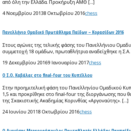
από όλη την Ελλάδα. Προκήρυξη ΑΜΘ […]
4 Νοεμβρίου 2013
8 Οκτωβρίου 2016
chess
Πανελλήνιο Ομαδικό Πρωτάθλημα Παίδων – Κορασίδων 2016
Στους αγώνες της τελικής φάσης του Πανελλήνιου Ομαδι
συμμετοχή 18 ομάδων, πρωταθλήτρια αναδείχθηκε η Σ.Α. 
19 Δεκεμβρίου 2016
9 Ιανουαρίου 2017
chess
Ο Σ.Ο. Καβάλας στο final-four του Κυπέλλου
Στην προημιτελική φάση του Πανελληνίου Ομαδικού Κυπέλ
1,5 και προκρίθηκε στο final-four της διοργάνωσης που θ
της Σκακιστικής Ακαδημίας Κορινθίας «Αργοναύτης». […]
24 Ιουνίου 2011
8 Οκτωβρίου 2016
chess
Ο Διονύσης Μερκουρόπουλος Πρωταθλητής Ελλάδας Παμπαίδω