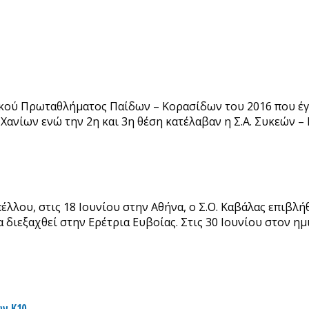
κού Πρωταθλήματος Παίδων – Κορασίδων του 2016 που έγι
Χανίων ενώ την 2η και 3η θέση κατέλαβαν η Σ.Α. Συκεών –
λου, στις 18 Ιουνίου στην Αθήνα, ο Σ.Ο. Καβάλας επιβλήθ
α διεξαχθεί στην Ερέτρια Ευβοίας. Στις 30 Ιουνίου στον η
ν Κ10