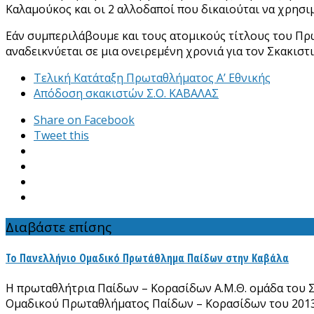
Καλαμούκος και οι 2 αλλοδαποί που δικαιούται να χρησιμ
Εάν συμπεριλάβουμε και τους ατομικούς τίτλους του Πρ
αναδεικνύεται σε μια ονειρεμένη χρονιά για τον Σκακισ
Τελική Κατάταξη Πρωταθλήματος Α’ Εθνικής
Απόδοση σκακιστών Σ.Ο. ΚΑΒΑΛΑΣ
Share on Facebook
Tweet this
Διαβάστε επίσης
Το Πανελλήνιο Ομαδικό Πρωτάθλημα Παίδων στην Καβάλα
Η πρωταθλήτρια Παίδων – Κορασίδων Α.Μ.Θ. ομάδα του Σ
Ομαδικού Πρωταθλήματος Παίδων – Κορασίδων του 2013 π