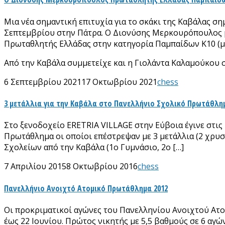
Μια νέα σημαντική επιτυχία για το σκάκι της Καβάλας 
Σεπτεμβρίου στην Πάτρα. Ο Διονύσης Μερκουρόπουλος μετ
Πρωταθλητής Ελλάδας στην κατηγορία Παμπαίδων Κ10 (μέ
Από την Καβάλα συμμετείχε και η Γιολάντα Καλαμούκου σ
6 Σεπτεμβρίου 2021
17 Οκτωβρίου 2021
chess
3 μετάλλια για την Καβάλα στο Πανελλήνιο Σχολικό Πρωτάθλη
Στο ξενοδοχείο ERETRIA VILLAGE στην Εύβοια έγινε στις
Πρωτάθλημα οι οποίοι επέστρεψαν με 3 μετάλλια (2 χρυ
Σχολείων από την Καβάλα (1ο Γυμνάσιο, 2ο […]
7 Απριλίου 2015
8 Οκτωβρίου 2016
chess
Πανελλήνιο Ανοιχτό Ατομικό Πρωτάθλημα 2012
Οι προκριματικοί αγώνες του Πανελληνίου Ανοιχτού Ατο
έως 22 Ιουνίου. Πρώτος νικητής με 5,5 βαθμούς σε 6 αγ