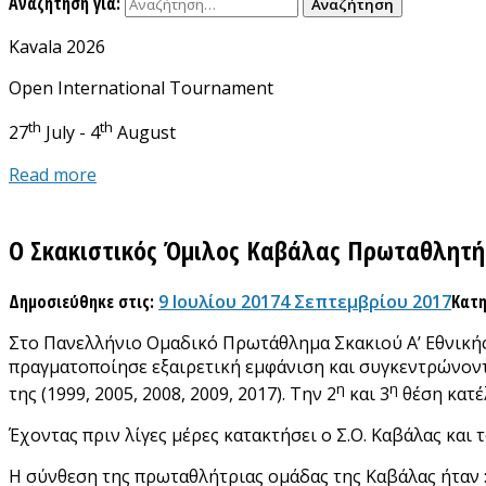
Αναζήτηση για:
Kavala 2026
Open International Tournament
th
th
27
July - 4
August
Read more
Ο Σκακιστικός Όμιλος Καβάλας Πρωταθλητή
Δημοσιεύθηκε στις:
9 Ιουλίου 2017
4 Σεπτεμβρίου 2017
Κατη
Στο Πανελλήνιο Ομαδικό Πρωτάθλημα Σκακιού Α’ Εθνικής 
πραγματοποίησε εξαιρετική εμφάνιση και συγκεντρώνοντα
η
η
της (1999, 2005, 2008, 2009, 2017). Την 2
και 3
θέση κατέ
Έχοντας πριν λίγες μέρες κατακτήσει ο Σ.Ο. Καβάλας και τ
Η σύνθεση της πρωταθλήτριας ομάδας της Καβάλας ήταν 