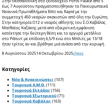
Στην Θεσσαλονίκη στο ξενοδοχείο Porto Palace από 5
έως 7 Αυγούστου πραγματοποιήθηκαν τα Πανευρωπαικά
Νεανικά Πρωταθλήματα Blitz και Rapid με την
συμμετοχή 450 νεαρών σκακιστών από όλη την Ευρώπη.
Στην κατηγορία Ο12 ο νεαρός αθλητής του Σ.Ο.Καβάλας
Ματθαίος Καζάκης μετά από εξαιρετική εμφάνιση
κατέκτησε την δεύτερη θέση και το αργυρό μετάλλιο
στο Ράπιντ με επίδοση 6,5/9 ενώ στο Μπλιτς με 13/18
ήταν τρίτος αν και βρέθηκε μιά ανάσα από την κορυφή .
8 Αυγούστου 2025
14 Οκτωβρίου 2025
chess
Kατηγορίες
Νέα & Ανακοινώσεις
(107)
Τουρνουά Α.Μ.Θ.
(111)
Τουρνουά Ελλάδας
(156)
Τουρνουά Εξωτερικού
(71)
Τουρνουά Καβάλας
(163)