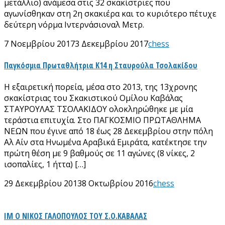
μετάλλιο) ανάμεσα στις 32 σκακίστριες που
αγωνίσθηκαν στη 2η σκακιέρα και το κυριότερο πέτυχε
δεύτερη νόρμα Ιντερνάσιοναλ Μετρ.
7 Νοεμβρίου 2017
3 Δεκεμβρίου 2017
chess
Παγκόσμια Πρωταθλήτρια Κ14 η Σταυρούλα Τσολακίδου
Η εξαιρετική πορεία, μέσα στο 2013, της 13χρονης
σκακίστριας του Σκακιστικού Ομίλου Καβάλας
ΣΤΑΥΡΟΥΛΑΣ ΤΣΟΛΑΚΙΔΟΥ ολοκληρώθηκε με μία
τεράστια επιτυχία. Στο ΠΑΓΚΟΣΜΙΟ ΠΡΩΤΑΘΛΗΜΑ
ΝΕΩΝ που έγινε από 18 έως 28 Δεκεμβρίου στην πόλη
Αλ Αίν στα Ηνωμένα Αραβικά Εμιράτα, κατέκτησε την
πρώτη θέση με 9 βαθμούς σε 11 αγώνες (8 νίκες, 2
ισοπαλίες, 1 ήττα) […]
29 Δεκεμβρίου 2013
8 Οκτωβρίου 2016
chess
ΙΜ Ο ΝΙΚΟΣ ΓΑΛΟΠΟΥΛΟΣ ΤΟΥ Σ.Ο.ΚΑΒΑΛΑΣ