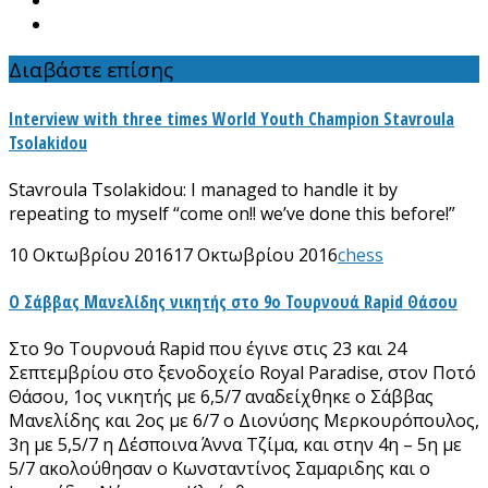
Διαβάστε επίσης
Interview with three times World Youth Champion Stavroula
Tsolakidou
Stavroula Tsolakidou: I managed to handle it by
repeating to myself “come on!! we’ve done this before!”
10 Οκτωβρίου 2016
17 Οκτωβρίου 2016
chess
Ο Σάββας Μανελίδης νικητής στο 9ο Τουρνουά Rapid Θάσου
Στο 9ο Τουρνουά Rapid που έγινε στις 23 και 24
Σεπτεμβρίου στο ξενοδοχείο Royal Paradise, στον Ποτό
Θάσου, 1ος νικητής με 6,5/7 αναδείχθηκε ο Σάββας
Μανελίδης και 2ος με 6/7 ο Διονύσης Μερκουρόπουλος,
3η με 5,5/7 η Δέσποινα Άννα Τζίμα, και στην 4η – 5η με
5/7 ακολούθησαν ο Κωνσταντίνος Σαμαριδης και ο