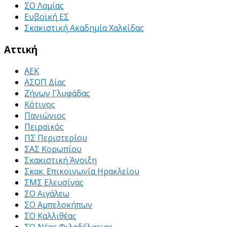
ΣΟ Λαμίας
Ευβοϊκή ΕΣ
Σκακιστική Ακαδημία Χαλκίδας
Αττική
ΑΕΚ
ΑΣΟΠ Δίας
Ζήνων Γλυφάδας
Κότινος
Πανιώνιος
Πειραϊκός
ΠΣ Περιστερίου
ΣΑΣ Κορωπίου
Σκακιστική Άνοιξη
Σκακ. Επικοινωνία Ηρακλείου
ΣΜΣ Ελευσίνας
ΣΟ Αιγάλεω
ΣΟ Αμπελοκήπων
ΣΟ Καλλιθέας
ΣΟ Νέας Φιλαδέλφειας