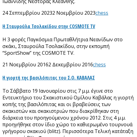
Ιωαννίδης Νέστορας Κλεάνθης.
24 Σεπτεμβρίου 2023
2 Νοεμβρίου 2023
chess
H Σταυρούλα Τσολακίδου στην COSMOTE TV
Η 3 φορές Παγκόσμια Πρωταθλήτρια Νεανίδων στο
σκάκι, Σταυρούλα Τσολακίδου, στην εκπομπή
“SportShow” της COSMOTE TV.
21 Νοεμβρίου 2016
2 Δεκεμβρίου 2016
chess
Η γιορτή της βασιλόπιτας του Σ.Ο. ΚΑΒΑΛΑΣ
Το Σάββατο 19 Ιανουαρίου στις 7 μ.μ. έγινε στο
Εντευκτήριο του Σκακιστικού Ομίλου Καβάλας η γιορτή
κοπής της βασιλόπιτας και οι βραβεύσεις των
σκακιστών και σκακιστριών που διακρίθηκαν στη
διάρκεια του προηγούμενου χρόνου 2012. Στις 4 μ.μ.
προηγήθηκε στον ίδιο χώρο το καθιερωμένο τουρνουά
γρήγορου σκακιού (blitz). Περισσότερα Τελική κατάταξη