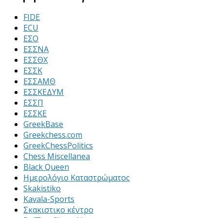
FIDE
ECU
ΕΣΟ
ΕΣΣΝΑ
ΕΣΣΘΧ
ΕΣΣΚ
ΕΣΣΑΜΘ
ΕΣΣΚΕΔΥΜ
ΕΣΣΠ
ΕΣΣΚΕ
GreekBase
Greekchess.com
GreekChessPolitics
Chess Miscellanea
Black Queen
Ημερολόγιο Καταστρώματος
Skakistiko
Kavala-Sports
Σκακιστικο κέντρο