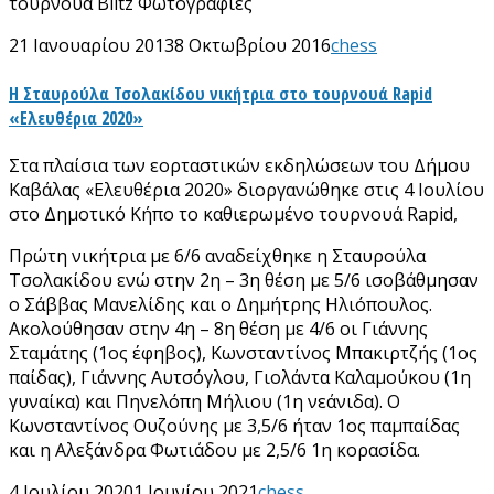
τουρνουά Blitz Φωτογραφίες
21 Ιανουαρίου 2013
8 Οκτωβρίου 2016
chess
Η Σταυρούλα Τσολακίδου νικήτρια στο τουρνουά Rapid
«Ελευθέρια 2020»
Στα πλαίσια των εορταστικών εκδηλώσεων του Δήμου
Καβάλας «Ελευθέρια 2020» διοργανώθηκε στις 4 Ιουλίου
στο Δημοτικό Κήπο το καθιερωμένο τουρνουά Rapid,
Πρώτη νικήτρια με 6/6 αναδείχθηκε η Σταυρούλα
Τσολακίδου ενώ στην 2η – 3η θέση με 5/6 ισοβάθμησαν
ο Σάββας Μανελίδης και ο Δημήτρης Ηλιόπουλος.
Ακολούθησαν στην 4η – 8η θέση με 4/6 οι Γιάννης
Σταμάτης (1ος έφηβος), Κωνσταντίνος Μπακιρτζής (1ος
παίδας), Γιάννης Αυτσόγλου, Γιολάντα Καλαμούκου (1η
γυναίκα) και Πηνελόπη Μήλιου (1η νεάνιδα). Ο
Κωνσταντίνος Ουζούνης με 3,5/6 ήταν 1ος παμπαίδας
και η Αλεξάνδρα Φωτιάδου με 2,5/6 1η κορασίδα.
4 Ιουλίου 2020
1 Ιουνίου 2021
chess