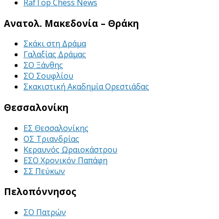
RafTop Chess News
Ανατολ. Μακεδονία – Θράκη
Σκάκι στη Δράμα
Γαλαξίας Δράμας
ΣΟ Ξάνθης
ΣΟ Σουφλίου
Σκακιστική Ακαδημία Ορεστιάδας
Θεσσαλονίκη
ΕΣ Θεσσαλονίκης
ΟΣ Τριανδρίας
Κεραυνός Ωραιοκάστρου
ΕΣΟ Χρονικόν Παπάφη
ΣΣ Πεύκων
Πελοπόννησος
ΣΟ Πατρών