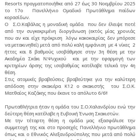
Resorts πραγματοποιήθκε από 27 έως 30 Νοεμβρίου 2025
το 17ο Πανελλήνιο Ομαδικό Πρωτάθλημα παίδων
κορασίδων.
Ο Σ.Ο.Καβάλας η μοναδική ομάδα που δεν έλειψε ποτέ
από την συγκεκριμένη διοργάνωση (εκτός μίας χρονιάς
που αν και είχε πρόκριση λόγω κακοκαιρίας δεν μπόρεσε
να μετακινηθεί) μετά από πολύ καλή εμφάνιση με 4 νίκες 2
ήττες και 8 βαθμούς ισοβάθμησε στην 3η θέση με την
Ακαδημία Σκάκι Ν.Ψυχικού και με την εφαρμογή των
κριτηρίων άρσης της ισοβαθμίας κατέλαβε τελικά την 4η
θέση.
Στις ατομικές βραβεύσεις βραβεύτηκε για την καλύτερη
απόδοση στην σκακιέρα Κ12 ο σκακιστής του Σ.Ο.Κ.
Ματθαίος Καζάκης που έκανε το απόλυτο 6/6!!
Πρωταθλήτρια ήταν η ομάδα του Σ.Ο.Χαλανδρίου ενώ την
δεύτερη θέση κατέλαβε η Ευβοική Ένωση Σκακιστών.
Με την τέταρτη θέση η ομάδα μας εξασφάλισε την
συμμετοχή της και στο προσεχές Πανελλήνιο πρωτάθλημα
όπως και ο Εθνικός Αλεξανδρούπολης που μετά από πολύ