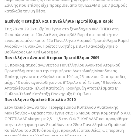
Ξάνθης που επίσης είχε προκριθεί απο την ΕΣΣΑΜΘ, με 7 βαθμούς
κατέλαβε την 8η θέση.
Διεθνές Φεστιβάλ και Πανελλήνιο Πρωτάθλημα Rapid
Στις 28 και 29 Οκτωβρίου έγινε στο ξενοδοχείο ΦΙΛΙΠΠΕΙΟ στη
Θεσσαλονίκη το 10ο Διεθνές Φεστιβάλ Rapid στο οποίο ήταν
ενσωματωμένο και το 12ο Πανελλήνιο Ατομικό Πρωτάθλημα Rapid
Ανδρών – Γυναικών. Πρώτος νικητής με 8,5/10 αναδείχθηκε ο
Βούλγαρος GM Kiril Georgiev.
Πανελλήνιο Ανοικτό Ατομικό Πρωτάθλημα 2009
Οι προκριματικοί αγώνες του Πανελληνίου Ανοικτού Ατομικού
Πρωταθλήματος για την περιφέρεια Ανατολικής Μακεδονίας –
Θράκης έγιναν στην Καβάλα από 19 έως 23 Ιουνίου. Οι παμπαίδες
μέχρι 10 ετών αγωνίσθηκαν σε Β’ Όμιλο από 15 έως 19 Ιουνίου.
Αποτελέσματα-Τελική Κατάταξη Προκήρυξη Αποτελέσματα Β’
Ομίλου-Τελική Κατάταξη Προκήρυξη Β’ Ομίλου
Πανελλήνιο Ομαδικό Κύπελλο 2010
Στον τελικό αγώνα του Περιφερειακού Κυπέλλου Ανατολικής
Μακεδονίας – Θράκης που έγινε στις 16 Μαΐου στην Κομοτηνή ο Α.Ο.
ΟΡΕΣΤΙΑΔΑΣ νίκησε με 2,5 – 1,5 τον Ο.Φ.Σ. ΚΑΒΑΛΑΣ και προκρίθηκε
στην τελική φάση των 8 ομάδων του 28ου Πανελληνίου Ομαδικού
Κυπέλλου του 2010 όπου έχει προκριθεί απευθείας, ως περσινή
πρωταθλήτρια Ελλάδας και η ομάδα του […]