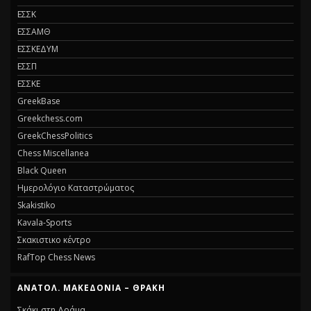
ΕΣΣΚ
ΕΣΣΑΜΘ
ΕΣΣΚΕΔΥΜ
ΕΣΣΠ
ΕΣΣΚΕ
GreekBase
Greekchess.com
GreekChessPolitics
Chess Miscellanea
Black Queen
Ημερολόγιο Καταστρώματος
Skakistiko
Kavala-Sports
Σκακιστικο κέντρο
RafTop Chess News
ΑΝΑΤΟΛ. ΜΑΚΕΔΟΝΊΑ – ΘΡΆΚΗ
Σκάκι στη Δράμα