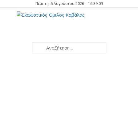
Πέμπτη, 6 Αυγούστου 2026 | 16:39:09
Kavala
2026
Open International
Tournament
th
th
27
July - 4
August