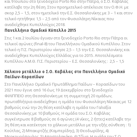
και 9 Ιουλίου στο ξενοδοχείο Porto Rio στην Πάτρα, ο Σ.Ο. Καβάλας
κατέλαβε την 2η θέση. Στον προημιτελικό απέκλεισε τον Ο.Φ.Η. με
σκορ 2,5 – 1,5, στον ημιτελικό την Ε.Σ. Θεσσαλονίκης με 3 – 1 και στον
τελικό ηττήθηκε 1,5 – 2,5 από τον Φυσιολάτρη Νίκαιας που
αναδείχθηκε Κυπελλούχος 2018.
Πανελλήνιο Ομαδικό Κύπελλο 2015
Στις 1 και 2 Ιουλίου έγιναν στο ξενοδοχείο Porto Rio στην Πάτρα οι
τελικοί αγώνες (final-8) του Πανελλήνιου Ομαδικού Κυπέλλου. Στον
τελικό η Π.Σ. Περιστερίου νίκησε 2,5 – 1,5 την Ε.Σ. Θεσσαλονίκης και
αναδείχθηκε Κυπελλούχος Ελλάδας για το 2015. Αποτελέσματα
Κυπέλλου Α.Μ.Θ. Π.Σ. Περιστερίου – Ε.Σ. Θεσσαλονίκης : 2,5 – 1,5
Χάλκινο μετάλλιο ο Σ.Ο. Καβάλας στο Πανελλήνιο Ομαδικό
Παίδων-Κορασίδων
Στο Πανελλήνιο Ομαδικό Πρωτάθλημα Παίδων – Κορασίδων του
2021 που έγινε από 16 έως 19 Δεκεμβρίου στο ξενοδοχείο
ΦΙΛΙΠΠΕΙΟ στη Θεσσαλονίκη με τη συμμετοχή 20 ομάδων,
πρωταθλήτρια αναδείχθηκε η ομάδα του Φυσιολάτρη Νίκαιας με 12
βαθμούς ενώ την 2η θέση κατέλαβε η ομάδα του Γαλαξία
Θεσσαλονίκης με 10 βαθμούς. Η ομάδα του Σ.Ο. Καβάλας
συγκέντρωσε 8 βαθμούς σε 6 αγώνες (4 νίκες, 2 ήττες) κατέλαβε την
3η θέση και κατέκτησε το χάλκινο μετάλλιο με την εξής σύνθεση : 1)
Κούτλας, 2) Μπακιρτζής (Καμπερίδης), 3) Θεοδωρίδης, 4)
Μερκουρόπουλος, 5) Αποστολακάκη, 6) Τζίμα. Η ομάδα του Σ.Ο.