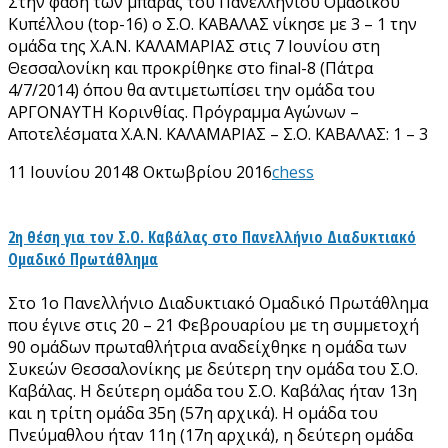
Στην φάση των μπαράζ του Πανελλήνιου Ομαδικού
Κυπέλλου (top-16) ο Σ.Ο. ΚΑΒΑΛΑΣ νίκησε με 3 – 1 την
ομάδα της Χ.Α.Ν. ΚΑΛΑΜΑΡΙΑΣ στις 7 Ιουνίου στη
Θεσσαλονίκη και προκρίθηκε στο final-8 (Πάτρα
4/7/2014) όπου θα αντιμετωπίσει την ομάδα του
ΑΡΓΟΝΑΥΤΗ Κορινθίας. Πρόγραμμα Αγώνων –
Αποτελέσματα Χ.Α.Ν. ΚΑΛΑΜΑΡΙΑΣ – Σ.Ο. ΚΑΒΑΛΑΣ: 1 – 3
11 Ιουνίου 2014
8 Οκτωβρίου 2016
chess
2η θέση για τον Σ.Ο. Καβάλας στο Πανελλήνιο Διαδυκτιακό
Ομαδικό Πρωτάθλημα
Στο 1ο Πανελλήνιο Διαδυκτιακό Ομαδικό Πρωτάθλημα
που έγινε στις 20 – 21 Φεβρουαρίου με τη συμμετοχή
90 ομάδων πρωταθλήτρια αναδείχθηκε η ομάδα των
Συκεών Θεσσαλονίκης με δεύτερη την ομάδα του Σ.Ο.
Καβάλας. Η δεύτερη ομάδα του Σ.Ο. Καβάλας ήταν 13η
και η τρίτη ομάδα 35η (57η αρχικά). Η ομάδα του
Πνεύμαθλου ήταν 11η (17η αρχικά), η δεύτερη ομάδα