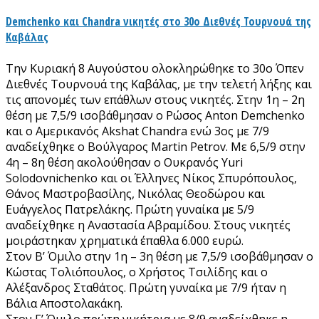
Demchenko και Chandra νικητές στο 30ο Διεθνές Τουρνουά της
Καβάλας
Την Κυριακή 8 Αυγούστου ολοκληρώθηκε το 30ο Όπεν
Διεθνές Τουρνουά της Καβάλας, με την τελετή λήξης και
τις απονομές των επάθλων στους νικητές. Στην 1η – 2η
θέση με 7,5/9 ισοβάθμησαν ο Ρώσος Anton Demchenko
και ο Αμερικανός Akshat Chandra ενώ 3ος με 7/9
αναδείχθηκε ο Βούλγαρος Martin Petrov. Με 6,5/9 στην
4η – 8η θέση ακολούθησαν ο Ουκρανός Yuri
Solodovnichenko και οι Έλληνες Νίκος Σπυρόπουλος,
Θάνος Μαστροβασίλης, Νικόλας Θεοδώρου και
Ευάγγελος Πατρελάκης. Πρώτη γυναίκα με 5/9
αναδείχθηκε η Αναστασία Αβραμίδου. Στους νικητές
μοιράστηκαν χρηματικά έπαθλα 6.000 ευρώ.
Στον Β’ Όμιλο στην 1η – 3η θέση με 7,5/9 ισοβάθμησαν ο
Κώστας Τολιόπουλος, ο Χρήστος Τσιλίδης και ο
Αλέξανδρος Σταθάτος. Πρώτη γυναίκα με 7/9 ήταν η
Βάλια Αποστολακάκη.
Στον Γ’ Όμιλο πρώτη νικήτρια με 8/9 αναδείχθηκε η