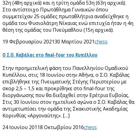
32η (48η αρχικά) και η τρίτη ομάδα 53η (63η αρχικά).
Στο αντίστοιχο Πρωτάθλημα Γυναικών όπου
συμμετείχαν 25 ομάδες πρωταθλήτρια αναδείχθηκε η
ομάδα του Φυσιολάτρη Νίκαιας ενώ επιτυχία ήταν η 4η
θέση της ομάδας του Πνεύμαθλου (15η αρχικά).
19 Φεβρουαρίου 2021
30 Μαρτίου 2021
chess
Ο Σ.Ο. Καβάλας στο final-four του Κυπέλλου
Στην προημιτελική φάση του Πανελληνίου Ομαδικού
Κυπέλλου, στις 18 Ιουνίου στην Αθήνα, ο Σ.Ο. Καβάλας
επιβλήθηκε της Πνευματικής Στέγης Περιστερίου με
σκορ 2,5 – 1,5 και προκρίθηκε στο final-four της
διοργάνωσης που θα διεξαχθεί στην Ερέτρια Ευβοίας.
Στις 30 Ιουνίου στον ημιτελικό αγώνα ο Σ.Ο. Καβάλας θα
αντιμετωπίσει την ομάδα της Σκακιστικής Ακαδημίας
Κορινθίας «Αργοναύτης». […]
24 Ιουνίου 2011
8 Οκτωβρίου 2016
chess