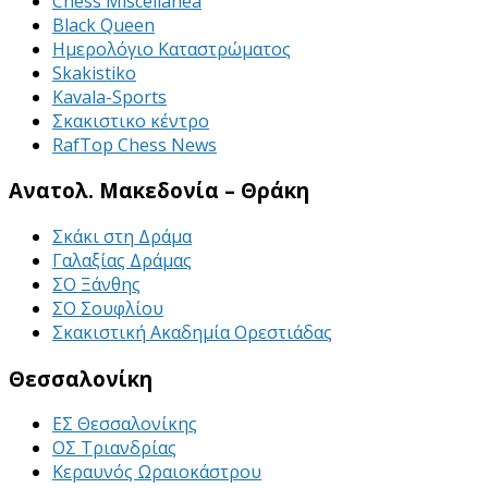
Chess Miscellanea
Black Queen
Ημερολόγιο Καταστρώματος
Skakistiko
Kavala-Sports
Σκακιστικο κέντρο
RafTop Chess News
Ανατολ. Μακεδονία – Θράκη
Σκάκι στη Δράμα
Γαλαξίας Δράμας
ΣΟ Ξάνθης
ΣΟ Σουφλίου
Σκακιστική Ακαδημία Ορεστιάδας
Θεσσαλονίκη
ΕΣ Θεσσαλονίκης
ΟΣ Τριανδρίας
Κεραυνός Ωραιοκάστρου