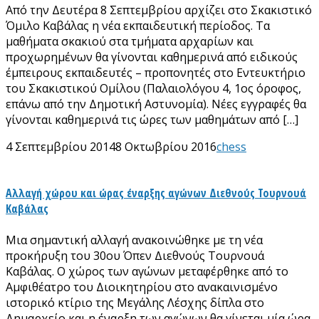
Από την Δευτέρα 8 Σεπτεμβρίου αρχίζει στο Σκακιστικό
Όμιλο Καβάλας η νέα εκπαιδευτική περίοδος. Τα
μαθήματα σκακιού στα τμήματα αρχαρίων και
προχωρημένων θα γίνονται καθημερινά από ειδικούς
έμπειρους εκπαιδευτές – προπονητές στο Εντευκτήριο
του Σκακιστικού Ομίλου (Παλαιολόγου 4, 1ος όροφος,
επάνω από την Δημοτική Αστυνομία). Νέες εγγραφές θα
γίνονται καθημερινά τις ώρες των μαθημάτων από […]
4 Σεπτεμβρίου 2014
8 Οκτωβρίου 2016
chess
Αλλαγή χώρου και ώρας έναρξης αγώνων Διεθνούς Τουρνουά
Καβάλας
Μια σημαντική αλλαγή ανακοινώθηκε με τη νέα
προκήρυξη του 30ου Όπεν Διεθνούς Τουρνουά
Καβάλας. Ο χώρος των αγώνων μεταφέρθηκε από το
Αμφιθέατρο του Διοικητηρίου στο ανακαινισμένο
ιστορικό κτίριο της Μεγάλης Λέσχης δίπλα στο
Δημαρχείο και η έναρξη των αγώνων θα γίνεται μία ώρα