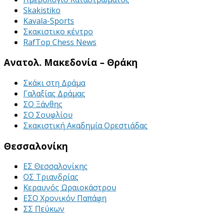
Skakistiko
Kavala-Sports
Σκακιστικο κέντρο
RafTop Chess News
Ανατολ. Μακεδονία – Θράκη
Σκάκι στη Δράμα
Γαλαξίας Δράμας
ΣΟ Ξάνθης
ΣΟ Σουφλίου
Σκακιστική Ακαδημία Ορεστιάδας
Θεσσαλονίκη
ΕΣ Θεσσαλονίκης
ΟΣ Τριανδρίας
Κεραυνός Ωραιοκάστρου
ΕΣΟ Χρονικόν Παπάφη
ΣΣ Πεύκων